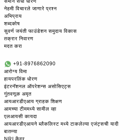
समान संधी धोरण
नेहमी विचारले जाणारे प्रश्न
अभिप्राय
शब्दकोष
सुवर्ण जयंती फाउंडेशन समुदाय विकास
तक्रार निवारण
मदत करा
+91-8976862090
आरोग्य विमा
हायपरलिंक धोरण
इंटरनॅशनल ऑपरेशन्स असोसिएट्स
गुंतवणूक अमृत
आयआरडीएआय ग्राहक शिक्षण
आमच्या टीममध्ये सामील व्हा
एलआयसी कायदा
आयआरडीएआयने ब्लैकलिस्ट मध्ये टाकलेल्या एजंट्सची यादी
बातम्या
NRI केंद्र