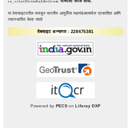
यांच्याशी संपर्क साधा.
co_cc[at]licindia[dot]com
या वेबसाइटवरील मजकूर भारतीय आयुर्विमा महामंडळामार्फत प्रकाशित आणि
व्यवस्थापित केला जातो
वेबसाइट अभ्यागत : 228475381
Powered by
PECS
on
Liferay DXP