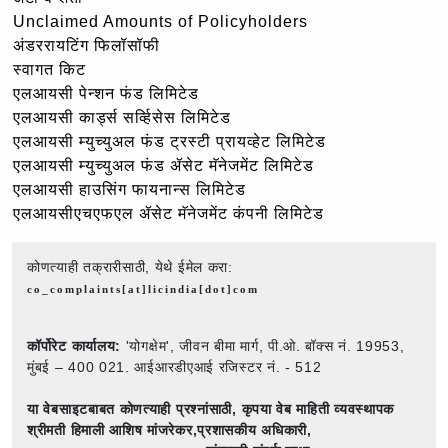
Unclaimed Amounts of Policyholders
अंडररायटिंग फिलॉसॉफी
स्वागत किट
एलआयसी पेन्शन फंड लिमिटेड
एलआयसी कार्ड्स सर्व्हिसेस लिमिटेड
एलआयसी म्युच्युअल फंड ट्रस्टी प्रायव्हेट लिमिटेड
एलआयसी म्युच्युअल फंड ॲसेट मॅनेजमेंट लिमिटेड
एलआयसी हाउसिंग फायनान्स लिमिटेड
एलआयसीएचएफएल ॲसेट मॅनेजमेंट कंपनी लिमिटेड
कोणत्याही तक्रारीसाठी, येथे ईमेल करा:
co_complaints[at]licindia[dot]com
कॉर्पोरेट कार्यालय:
'योगक्षेम', जीवन बीमा मार्ग, पी.ओ. बॉक्स नं. 19953,
मुंबई – 400 021. आईआरडीएआई रजिस्टर नं. - 512
या वेबसाइटबाबत कोणत्याही प्रश्नांसाठी,
कृपया वेब माहिती व्यवस्थापक
श्रीमती हिमाली आशिष मांजरेकर,प्रशासकीय अधिकारी,