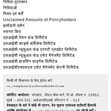
निविदा-पुरस्कार
निविदाओं
नियम एवं शर्तें
Unclaimed Amounts of Policyholders
हामीदारी दर्शन
स्वागत किट
एलआईसी पेंशन फ़ंड लिमिटेड
एलआईसी कार्ड्स सर्विसेस लिमिटेड
एलआईसी म्यूचुअल फंड ट्रस्टी प्राइवेट लिमिटेड
एलआईसी म्यूचुअल फंड एसेट मैनेजमेंट लिमिटेड
एलआईसी हाउसिंग फाइनेंस लिमिटेड
एलआईसीएचएफएल एसेट मैनेजमेंट कंपनी लिमिटेड
किसी भी शिकायत के लिए,ईमेल करें:
co_complaints[at]licindia[dot]com
कॉर्पोरेट कार्यालय:
'योगक्षेम', जीवन बीमा मार्ग, पी.ओ. बॉक्स नं. 19953,
मुंबई – 400 021. आईआरडीएआई रजिस्टर नं. - 512
वेबसाइट के बारे में कोई भी प्रश्न,
वेब सूचना प्रबंधक श्रीमती हिमाली
आशीष मांजरेकर से
पर संपर्क करें।
co_cc[at]licindia[dot]com