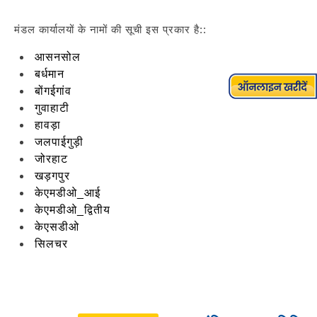
मंडल कार्यालयों के नामों की सूची इस प्रकार है::
आसनसोल
बर्धमान
बोंगईगांव
गुवाहाटी
हावड़ा
जलपाईगुड़ी
जोरहाट
खड़गपुर
केएमडीओ_आई
केएमडीओ_द्वितीय
केएसडीओ
सिलचर