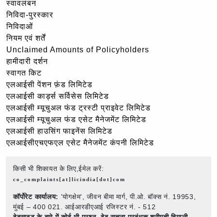
स्वावलंबन
निविदा-पुरस्कार
निविदाओं
नियम एवं शर्तें
Unclaimed Amounts of Policyholders
हामीदारी दर्शन
स्वागत किट
एलआईसी पेंशन फ़ंड लिमिटेड
एलआईसी कार्ड्स सर्विसेस लिमिटेड
एलआईसी म्यूचुअल फंड ट्रस्टी प्राइवेट लिमिटेड
एलआईसी म्यूचुअल फंड एसेट मैनेजमेंट लिमिटेड
एलआईसी हाउसिंग फाइनेंस लिमिटेड
एलआईसीएचएफएल एसेट मैनेजमेंट कंपनी लिमिटेड
किसी भी शिकायत के लिए,ईमेल करें:
co_complaints[at]licindia[dot]com
कॉर्पोरेट कार्यालय:
'योगक्षेम', जीवन बीमा मार्ग, पी.ओ. बॉक्स नं. 19953,
मुंबई – 400 021. आईआरडीएआई रजिस्टर नं. - 512
वेबसाइट के बारे में कोई भी प्रश्न,
वेब सूचना प्रबंधक श्रीमती हिमाली