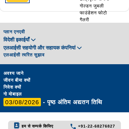
गोल्डन जुबली
फाउंडेशन फोटो
गैलरी
स्वर्ण जयंती
प्लान एनएवी
फाउंडेशन के बारे
विदेशी इकाईयाँ
में
एलआईसी सहयोगी और सहायक कंपनियां
एलआईसी त्वरित सुझाव
अवश्य जाने
जीवन बीमा क्यों
निवेश क्यों
गो मोबाइल
03/08/2026
- पृष्ठ अंतिम अद्यतन तिथि
हम से सम्पर्क किजिए
+91-22-68276827