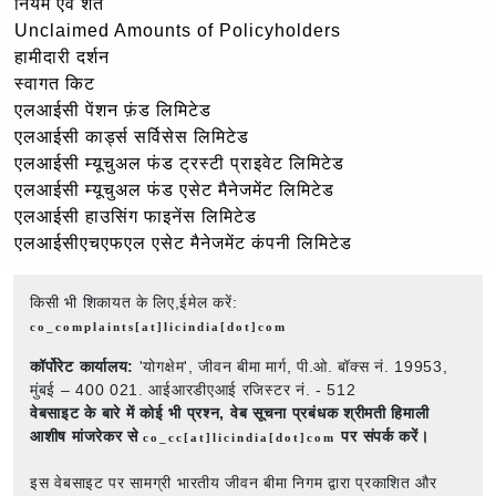
नियम एवं शर्तें
Unclaimed Amounts of Policyholders
हामीदारी दर्शन
स्वागत किट
एलआईसी पेंशन फ़ंड लिमिटेड
एलआईसी कार्ड्स सर्विसेस लिमिटेड
एलआईसी म्यूचुअल फंड ट्रस्टी प्राइवेट लिमिटेड
एलआईसी म्यूचुअल फंड एसेट मैनेजमेंट लिमिटेड
एलआईसी हाउसिंग फाइनेंस लिमिटेड
एलआईसीएचएफएल एसेट मैनेजमेंट कंपनी लिमिटेड
किसी भी शिकायत के लिए,ईमेल करें:
co_complaints[at]licindia[dot]com
कॉर्पोरेट कार्यालय:
'योगक्षेम', जीवन बीमा मार्ग, पी.ओ. बॉक्स नं. 19953,
मुंबई – 400 021. आईआरडीएआई रजिस्टर नं. - 512
वेबसाइट के बारे में कोई भी प्रश्न,
वेब सूचना प्रबंधक श्रीमती हिमाली
आशीष मांजरेकर से
पर संपर्क करें।
co_cc[at]licindia[dot]com
इस वेबसाइट पर सामग्री भारतीय जीवन बीमा निगम द्वारा प्रकाशित और