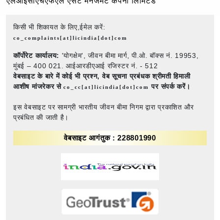
एलआईसीएचएफएल एसेट मैनेजमेंट कंपनी लिमिटेड
किसी भी शिकायत के लिए,ईमेल करें:
co_complaints[at]licindia[dot]com
कॉर्पोरेट कार्यालय:
'योगक्षेम', जीवन बीमा मार्ग, पी.ओ. बॉक्स नं. 19953,
मुंबई – 400 021. आईआरडीएआई रजिस्टर नं. - 512
वेबसाइट के बारे में कोई भी प्रश्न,
वेब सूचना प्रबंधक श्रीमती हिमाली
आशीष मांजरेकर से
पर संपर्क करें।
co_cc[at]licindia[dot]com
इस वेबसाइट पर सामग्री भारतीय जीवन बीमा निगम द्वारा प्रकाशित और
प्रबंधित की जाती है।
वेबसाइट आगंतुक : 228801990