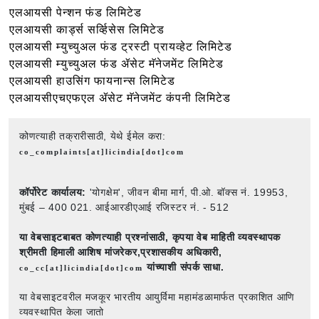
एलआयसी पेन्शन फंड लिमिटेड
एलआयसी कार्ड्स सर्व्हिसेस लिमिटेड
एलआयसी म्युच्युअल फंड ट्रस्टी प्रायव्हेट लिमिटेड
एलआयसी म्युच्युअल फंड ॲसेट मॅनेजमेंट लिमिटेड
एलआयसी हाउसिंग फायनान्स लिमिटेड
एलआयसीएचएफएल ॲसेट मॅनेजमेंट कंपनी लिमिटेड
कोणत्याही तक्रारीसाठी, येथे ईमेल करा:
co_complaints[at]licindia[dot]com
कॉर्पोरेट कार्यालय:
'योगक्षेम', जीवन बीमा मार्ग, पी.ओ. बॉक्स नं. 19953,
मुंबई – 400 021. आईआरडीएआई रजिस्टर नं. - 512
या वेबसाइटबाबत कोणत्याही प्रश्नांसाठी,
कृपया वेब माहिती व्यवस्थापक
श्रीमती हिमाली आशिष मांजरेकर,प्रशासकीय अधिकारी,
यांच्याशी संपर्क साधा.
co_cc[at]licindia[dot]com
या वेबसाइटवरील मजकूर भारतीय आयुर्विमा महामंडळामार्फत प्रकाशित आणि
व्यवस्थापित केला जातो