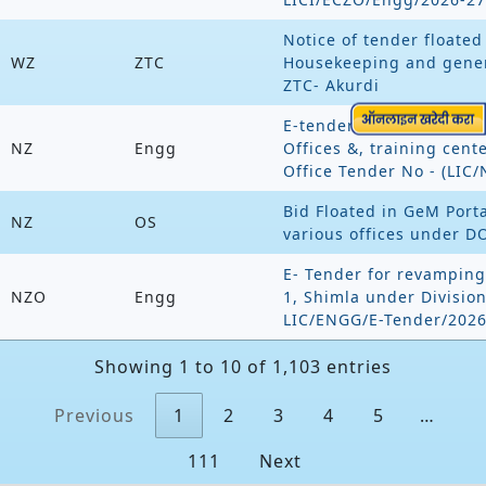
Notice of tender floated
WZ
ZTC
Housekeeping and gener
ZTC- Akurdi
E-tender for Electrical &
NZ
Engg
Offices &, training cen
Office Tender No - (LIC
Bid Floated in GeM Porta
NZ
OS
various offices under D
E- Tender for revamping
NZO
Engg
1, Shimla under Divisio
LIC/ENGG/E-Tender/2026
Showing 1 to 10 of 1,103 entries
Previous
1
2
3
4
5
…
111
Next