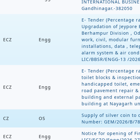
INTERNATIONAL BUSINESS
Gandhinagar.-382050
E- Tender (Percentage ra
Upgradation of Jeypore 
Berhampur Division , Odi
ECZ
Engg
work, civil, modular furn
installations, data , tel
alarm system & air cond
LIC/BBSR/ENGG-13 /202
E- Tender (Percentage r
toilet blocks & inspecti
handicapped toilet, emer
ECZ
Engg
road pavement repair &
building and external p
building at Nayagarh 
Supply of silver coin to 
CZ
OS
Number: GEM/2026/B/7
Notice for opening of Fi
ECZ
Engg
LICI/ECZO/Engg/2026-27