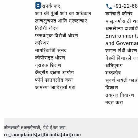
संपर्क कर
+91-22-6
आप की पुंजी आप का अधिकार
कर्मचारी कॉर्नर
लाचलुचपत आणि भ्रष्टाचार
चालू वर्षासाठी 
विरोधी धोरण
असलेल्या दाव्यां
फसवणूक विरोधी धोरण
Environmenta
करिअर
and Governa
नागरिकांची सनद
समान संधी धोरण
कॉपीराइट धोरण
नेहमी विचारले जा
ग्राहक शिक्षण
अभिप्राय
केंद्रीय दक्षता आयोग
शब्दकोष
फॉर्म डाउनलोड करा
सुवर्ण जयंती फा
आमच्या जाहिराती पहा
विकास
तक्रार निवारण
मदत करा
कोणत्याही तक्रारीसाठी, येथे ईमेल करा:
co_complaints[at]licindia[dot]com