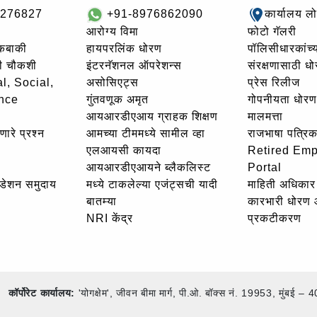
8276827
+91-8976862090
कार्यालय ल
आरोग्य विमा
फोटो गॅलरी
थकबाकी
हायपरलिंक धोरण
पॉलिसीधारकांच्य
ची चौकशी
इंटरनॅशनल ऑपरेशन्स
संरक्षणासाठी ध
l, Social,
असोसिएट्स
प्रेस रिलीज
nce
गुंतवणूक अमृत
गोपनीयता धोरण
आयआरडीएआय ग्राहक शिक्षण
मालमत्ता
णारे प्रश्न
आमच्या टीममध्ये सामील व्हा
राजभाषा पत्रिक
एलआयसी कायदा
Retired Em
आयआरडीएआयने ब्लैकलिस्ट
Portal
उंडेशन समुदाय
मध्ये टाकलेल्या एजंट्सची यादी
माहिती अधिकार 
बातम्या
कारभारी धोरण
NRI केंद्र
प्रकटीकरण
कॉर्पोरेट कार्यालय:
'योगक्षेम', जीवन बीमा मार्ग, पी.ओ. बॉक्स नं. 19953, मुंब