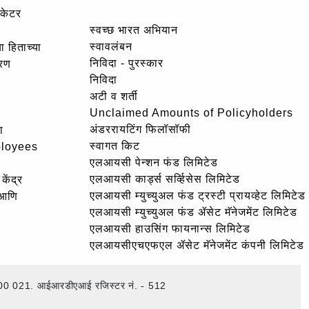
ोकेटर
स्वच्छ भारत अभियान
स्वावलंबन
ा हिताच्या
निविदा - पुरस्कार
ोरण
निविदा
अटी व शर्ती
Unclaimed Amounts of Policyholders
अंडररायटिंग फिलॉसॉफी
ा
स्वागत किट
ployees
एलआयसी पेन्शन फंड लिमिटेड
एलआयसी कार्ड्स सर्व्हिसेस लिमिटेड
केंद्र
एलआयसी म्युच्युअल फंड ट्रस्टी प्रायव्हेट लिमिटेड
 आणि
एलआयसी म्युच्युअल फंड ॲसेट मॅनेजमेंट लिमिटेड
एलआयसी हाउसिंग फायनान्स लिमिटेड
एलआयसीएचएफएल ॲसेट मॅनेजमेंट कंपनी लिमिटेड
ई – 400 021. आईआरडीएआई रजिस्टर नं. - 512