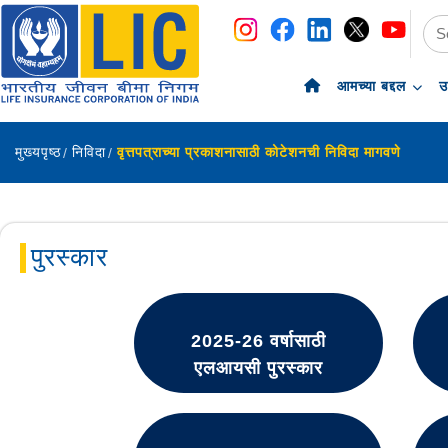
navigation
skip-to-content
आमच्या बद्दल
उ
मुख्यपृष्ठ
निविदा
वृत्तपत्राच्या प्रकाशनासाठी कोटेशनची निविदा मागवणे
पुरस्कार
2025-26 वर्षासाठी
एलआयसी पुरस्कार