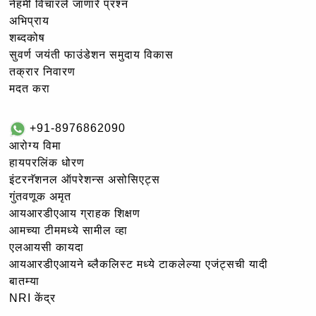
नेहमी विचारले जाणारे प्रश्न
अभिप्राय
शब्दकोष
सुवर्ण जयंती फाउंडेशन समुदाय विकास
तक्रार निवारण
मदत करा
+91-8976862090
आरोग्य विमा
हायपरलिंक धोरण
इंटरनॅशनल ऑपरेशन्स असोसिएट्स
गुंतवणूक अमृत
आयआरडीएआय ग्राहक शिक्षण
आमच्या टीममध्ये सामील व्हा
एलआयसी कायदा
आयआरडीएआयने ब्लैकलिस्ट मध्ये टाकलेल्या एजंट्सची यादी
बातम्या
NRI केंद्र