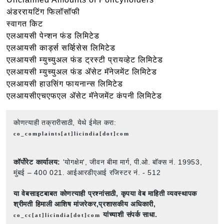
अंडररायटिंग फिलॉसॉफी
स्वागत किट
एलआयसी पेन्शन फंड लिमिटेड
एलआयसी कार्ड्स सर्व्हिसेस लिमिटेड
एलआयसी म्युच्युअल फंड ट्रस्टी प्रायव्हेट लिमिटेड
एलआयसी म्युच्युअल फंड ॲसेट मॅनेजमेंट लिमिटेड
एलआयसी हाउसिंग फायनान्स लिमिटेड
एलआयसीएचएफएल ॲसेट मॅनेजमेंट कंपनी लिमिटेड
कोणत्याही तक्रारीसाठी, येथे ईमेल करा:
co_complaints[at]licindia[dot]com
कॉर्पोरेट कार्यालय:
'योगक्षेम', जीवन बीमा मार्ग, पी.ओ. बॉक्स नं. 19953,
मुंबई – 400 021. आईआरडीएआई रजिस्टर नं. - 512
या वेबसाइटबाबत कोणत्याही प्रश्नांसाठी,
कृपया वेब माहिती व्यवस्थापक
श्रीमती हिमाली आशिष मांजरेकर,प्रशासकीय अधिकारी,
यांच्याशी संपर्क साधा.
co_cc[at]licindia[dot]com