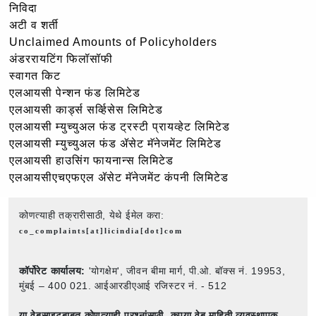
निविदा
अटी व शर्ती
Unclaimed Amounts of Policyholders
अंडररायटिंग फिलॉसॉफी
स्वागत किट
एलआयसी पेन्शन फंड लिमिटेड
एलआयसी कार्ड्स सर्व्हिसेस लिमिटेड
एलआयसी म्युच्युअल फंड ट्रस्टी प्रायव्हेट लिमिटेड
एलआयसी म्युच्युअल फंड ॲसेट मॅनेजमेंट लिमिटेड
एलआयसी हाउसिंग फायनान्स लिमिटेड
एलआयसीएचएफएल ॲसेट मॅनेजमेंट कंपनी लिमिटेड
कोणत्याही तक्रारीसाठी, येथे ईमेल करा:
co_complaints[at]licindia[dot]com
कॉर्पोरेट कार्यालय:
'योगक्षेम', जीवन बीमा मार्ग, पी.ओ. बॉक्स नं. 19953,
मुंबई – 400 021. आईआरडीएआई रजिस्टर नं. - 512
या वेबसाइटबाबत कोणत्याही प्रश्नांसाठी,
कृपया वेब माहिती व्यवस्थापक