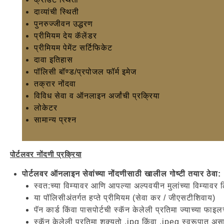
दाव्यांची स्थिती
पुनरुज्जीवन उद्धरण
प्रीमियम देय कॅलेंडर
प्रीमियम पेमेंट सर्टिफिकेट
दावा इतिहास
पॉलिसी बॉण्ड/प्रपोजल फॉर्म इमेज
तक्रार नोंदवा
विविध सेवा व ऑनलाइन अर्जांची प्रक्रिया
लोकेटर
सामान्य प्रश्न
पोर्टलवर नोंदणी प्रक्रिया
पोर्टलवर ऑनलाइन सेवांच्या नोंदणीसाठी खालील गोष्टी तयार ठेवा:
स्वत:च्या विम्यावर आणि आपल्या अल्पवयीन मुलांच्या विम्यावर
या पॉलिसीअंतर्गत हप्ते प्रीमियम (सेवा कर / जीएसटीशिवाय)
पॅन कार्ड किंवा पासपोर्टची स्कॅन केलेली प्रतिमा ज्याच्या फ
स्कॅन केलेली प्रतिमा शक्यतो .jpg किंवा .jpeg स्वरूपात 