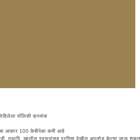
 लिहिलेला पॉलिसी क्रमांक
ाइलचा आकार 100 केबीपेक्षा कमी आहे
असावी. तथापि, खालील स्वरूपांसह प्रतिमा देखील अपलोड केल्या जाऊ शकत