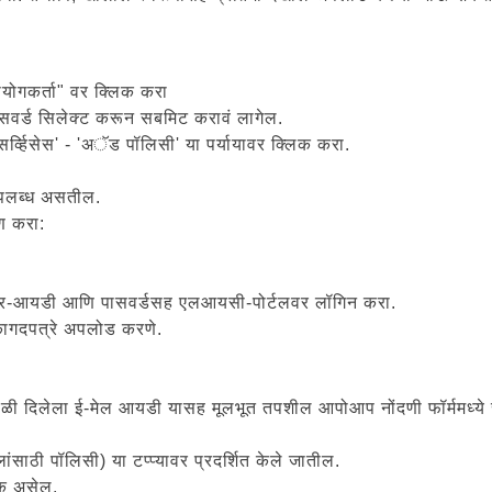
पयोगकर्ता" वर क्लिक करा
पासवर्ड सिलेक्ट करून सबमिट करावं लागेल.
्व्हिसेस' - 'अॅड पॉलिसी' या पर्यायावर क्लिक करा.
 उपलब्ध असतील.
रण करा:
 युजर-आयडी आणि पासवर्डसह एलआयसी-पोर्टलवर लॉगिन करा.
कागदपत्रे अपलोड करणे.
या वेळी दिलेला ई-मेल आयडी यासह मूलभूत तपशील आपोआप नोंदणी फॉर्ममध्ये
ांसाठी पॉलिसी) या टप्प्यावर प्रदर्शित केले जातील.
्यक असेल.