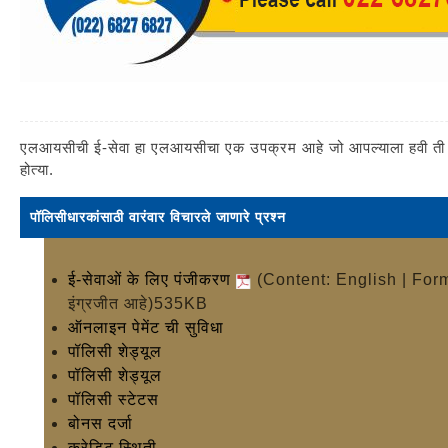
एलआयसीची ई-सेवा हा एलआयसीचा एक उपक्रम आहे जो आपल्याला हवी ती सेवा 
होत्या.
पॉलिसीधारकांसाठी वारंवार विचारले जाणारे प्रश्न
ई-सेवाओं के लिए पंजीकरण
(Content: English | For
इंग्रजीत आहे)535KB
ऑनलाइन पेमेंट ची सुविधा
पॉलिसी शेड्यूल
पॉलिसी शेड्यूल
पॉलिसी स्टेटस
बोनस दर्जा
क्रेडिट स्थिती