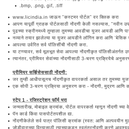
.bmp, .png, gif, .tiff
www.licindia.in जाऊन "कस्टमर पोर्टल" वर क्लिक करा
आपण यापूर्वी ग्राहक पोर्टलसाठी नोंदणी केली नसल्यास, "नवीन उ
पुढच्या स्क्रीनमध्ये तुम्हाला तुमच्या आवडीचा युजर आयडी आणि 
नव्याने तयार झालेल्या या युजर आयडीने लॉगिन करा आणि 'बेसिक सर
आपल्या उर्वरित सर्व पॉलिसींची नोंदणी करा.
या टप्प्यावर, सर्व मूलभूत सेवा आपल्या नोंदणीकृत पॉलिसीअंतर्गत
त्यानंतर, प्रीमियर सेवांच्या नोंदणीसाठी 3-चरण प्रक्रियेचे अनुस
प्रीमियर सर्व्हिसेससाठी नोंदणी:
जर तुम्ही आधीपासूनच नोंदणीकृत वापरकर्ता असाल तर तुमच्या
एक सोपी 3-चरण प्रक्रिया अनुसरण करा - नोंदणी, मुद्रण आणि 
स्टेप 1 - रजिस्ट्रेशन फॉर्म भरा
जन्मतारीख, मोबाइल क्रमांक, पोर्टल वापरकर्ता म्हणून नोंदणी च्
पॅन कार्ड किंवा पासपोर्टतपशील द्या.
नोंदणीकेलेले सर्व पात्र पॉलिसी क्रमांक (स्वत: आणि अल्पवयीन मुल
जोडीदाराच्या विम्यासाठी त्याच्याकडून स्वतंत्रनोंदणी करणे आवश