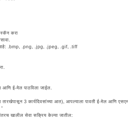
 स्कॅन करा
असावा.
े: .bmp, .png, .jpg, .jpeg, .gif, .tiff
रा.
मएस आणि ई-मेल पाठविला जाईल.
ीच्या तारखेपासून 3 कार्यदिवसांच्या आत), आपल्याला पावती ई-मेल आणि ए
 "
ानंतरच खालील सेवा सक्रिय केल्या जातील: