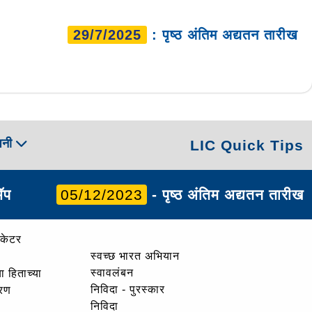
29/7/2025
: पृष्ठ अंतिम अद्यतन तारीख
पनी
LIC Quick Tips
ॲप
05/12/2023
- पृष्ठ अंतिम अद्यतन तारीख
ोकेटर
स्वच्छ भारत अभियान
स्वावलंबन
ा हिताच्या
निविदा - पुरस्कार
ोरण
निविदा