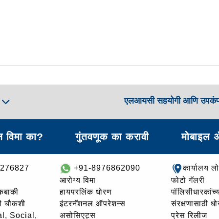
एलआयसी सहयोगी आणि उपकं
ा
 विमा का?
गुंतवणूक का करावी
मोबाइल 
8276827
+91-8976862090
कार्यालय ल
आरोग्य विमा
फोटो गॅलरी
थकबाकी
हायपरलिंक धोरण
पॉलिसीधारकांच्य
ची चौकशी
इंटरनॅशनल ऑपरेशन्स
संरक्षणासाठी ध
l, Social,
असोसिएट्स
प्रेस रिलीज