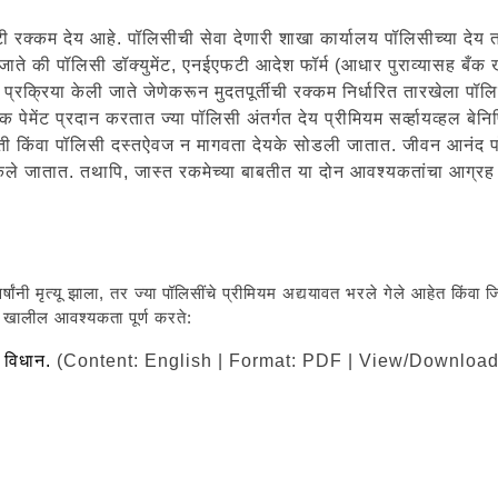
टी रक्कम देय आहे. पॉलिसीची सेवा देणारी शाखा कार्यालय पॉलिसीच्या देय त
जाते की पॉलिसी डॉक्युमेंट, एनईएफटी आदेश फॉर्म (आधार पुराव्यासह बँक 
ाऊ प्रक्रिया केली जाते जेणेकरून मुदतपूर्तीची रक्कम निर्धारित तारखेला प
मेंट प्रदान करतात ज्या पॉलिसी अंतर्गत देय प्रीमियम सर्व्हायव्हल बेनि
पावती किंवा पॉलिसी दस्तऐवज न मागवता देयके सोडली जातात. जीवन आनंद पॉ
 केले जातात. तथापि, जास्त रकमेच्या बाबतीत या दोन आवश्यकतांचा आग्र
ांनी मृत्यू झाला, तर ज्या पॉलिसींचे प्रीमियम अद्ययावत भरले गेले आहेत किंवा जिथ
य खालील आवश्यकता पूर्ण करते:
े विधान.
(Content: English | Format: PDF | View/Download 