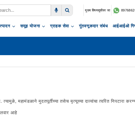
मुख्य विषयसूचीवर जा
8976862
Voice Search
Search
त्पादन
समूह योजना
ग्राहक सेवा
गुंतवणूकदार संबंध
आईआईओ गिफ
त्यामुळे, महामंडळाने मुदतपूर्तीच्या तसेच मृत्यूच्या दाव्यांचा त्वरित निपटारा क
शीलवार आहे