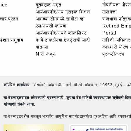
nce
गुंतवणूक अमृत
गोपनीयता धोरण
आयआरडीएआय ग्राहक शिक्षण
मालमत्ता
णारे प्रश्न
आमच्या टीममध्ये सामील व्हा
राजभाषा पत्रिक
एलआयसी कायदा
Retired Em
आयआरडीएआयने ब्लैकलिस्ट
Portal
उंडेशन समुदाय
मध्ये टाकलेल्या एजंट्सची यादी
माहिती अधिकार 
बातम्या
कारभारी धोरण
NRI केंद्र
प्रकटीकरण
कॉर्पोरेट कार्यालय:
'योगक्षेम', जीवन बीमा मार्ग, पी.ओ. बॉक्स नं. 19953, मुंब
या वेबसाइटबाबत कोणत्याही प्रश्नांसाठी,
कृपया वेब माहिती व्यवस्थापक श्रीमती ह
यांच्याशी संपर्क साधा.
या वेबसाइटवरील मजकूर भारतीय आयुर्विमा महामंडळामार्फत प्रकाशित आणि व्यवस्था