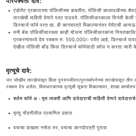
परिपक्वता दावे:
एंडोमेंट प्रकाराच्या पॉलिसीच्या बाबतीत, पॉलिसी कालावधीच्या शेव
तारखेची माहिती देणारे पत्र पाठवते. पॉलिसीधारकाला विनंती केली 
डिस्चार्ज फॉर्म परत द्या. ही कागदपत्रे मिळाल्यानंतर पेमेंटची आग
मनी बॅक पॉलिसींसारख्या काही योजना पॉलिसीधारकांना नियतकालिक पे
प्रकरणांमध्ये देय रक्कम रु. 500,000/- पर्यंत आहे, डिस्चार्ज 
देखील पॉलिसी बाँड किंवा डिस्चार्ज फॉर्मसाठी कॉल न करता जारी
मृत्यूचे दावे:
जर जोखीम तारखेपासून किंवा पुनरुज्जीवन/पुनर्स्थापनेच्या तारखेपासून तीन वर्ष
रक्कम देय असेल. विमाधारकाच्या मृत्यूची सूचना मिळाल्यावर, शाखा कार्याल
क्लेम फॉर्म अ - मृत व्यक्ती आणि दावेदाराची माहिती देणारे दावेदाराच
मृत्यु नोंदणीतील प्रमाणित उतारा
वयाचा दाखला नसेल तर, वयाचा कागदोपत्री पुरावा