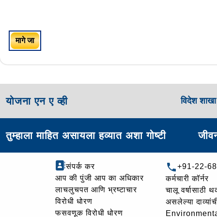
मागे जा
योजना एन ए व्ही
विदेश शाख
तुम्हाला माहित असायला हव्यात अशा गोष्टी
जीवन
संपर्क कर
+91-22-6
आप की पुंजी आप का अधिकार
कर्मचारी कॉर्नर
लाचलुचपत आणि भ्रष्टाचार
चालू वर्षासाठी 
विरोधी धोरण
असलेल्या दाव्यां
फसवणूक विरोधी धोरण
Environmenta