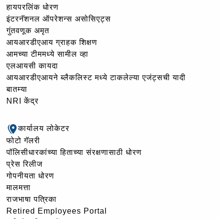
हायपरलिंक धोरण
इंटरनॅशनल ऑपरेशन्स असोसिएट्स
गुंतवणूक अमृत
आयआरडीएआय ग्राहक शिक्षण
आमच्या टीममध्ये सामील व्हा
एलआयसी कायदा
आयआरडीएआयने ब्लैकलिस्ट मध्ये टाकलेल्या एजंट्सची यादी
बातम्या
NRI केंद्र
कार्यालय लोकेटर
फोटो गॅलरी
पॉलिसीधारकांच्या हिताच्या संरक्षणासाठी धोरण
प्रेस रिलीज
गोपनीयता धोरण
मालमत्ता
राजभाषा पत्रिका
Retired Employees Portal