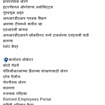
हायपरलिंक धोरण
इंटरनॅशनल ऑपरेशन्स असोसिएट्स
गुंतवणूक अमृत
आयआरडीएआय ग्राहक शिक्षण
आमच्या टीममध्ये सामील व्हा
एलआयसी कायदा
आयआरडीएआयने ब्लैकलिस्ट मध्ये टाकलेल्या एजंट्सची यादी
बातम्या
NRI केंद्र
कार्यालय लोकेटर
फोटो गॅलरी
पॉलिसीधारकांच्या हिताच्या संरक्षणासाठी धोरण
प्रेस रिलीज
गोपनीयता धोरण
मालमत्ता
राजभाषा पत्रिका
Retired Employees Portal
माहिती अधिकार केंद्र