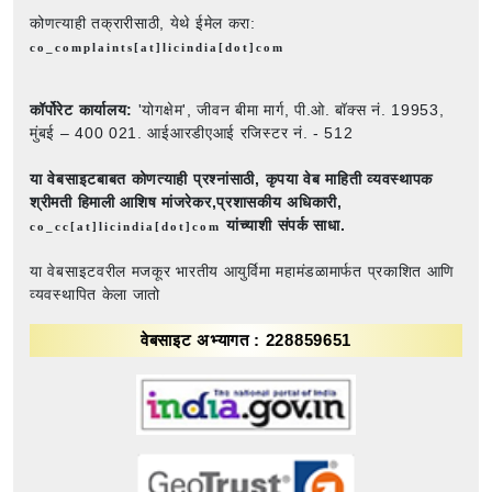
कोणत्याही तक्रारीसाठी, येथे ईमेल करा:
co_complaints[at]licindia[dot]com
कॉर्पोरेट कार्यालय:
'योगक्षेम', जीवन बीमा मार्ग, पी.ओ. बॉक्स नं. 19953,
मुंबई – 400 021. आईआरडीएआई रजिस्टर नं. - 512
या वेबसाइटबाबत कोणत्याही प्रश्नांसाठी,
कृपया वेब माहिती व्यवस्थापक
श्रीमती हिमाली आशिष मांजरेकर,प्रशासकीय अधिकारी,
यांच्याशी संपर्क साधा.
co_cc[at]licindia[dot]com
या वेबसाइटवरील मजकूर भारतीय आयुर्विमा महामंडळामार्फत प्रकाशित आणि
व्यवस्थापित केला जातो
वेबसाइट अभ्यागत : 228859651