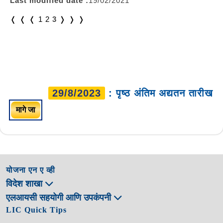
Last modified date :
19/02/2021
❬ ❬
❬
1
2
3
❭
❭ ❭
29/8/2023
: पृष्ठ अंतिम अद्यतन तारीख
मागे जा
योजना एन ए व्ही
विदेश शाखा
एलआयसी सहयोगी आणि उपकंपनी
LIC Quick Tips