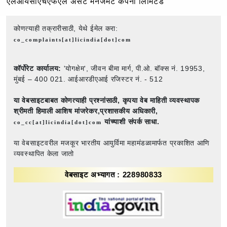
एलआयसीएचएफएल ॲसेट मॅनेजमेंट कंपनी लिमिटेड
कोणत्याही तक्रारीसाठी, येथे ईमेल करा:
co_complaints[at]licindia[dot]com
कॉर्पोरेट कार्यालय:
'योगक्षेम', जीवन बीमा मार्ग, पी.ओ. बॉक्स नं. 19953,
मुंबई – 400 021. आईआरडीएआई रजिस्टर नं. - 512
या वेबसाइटबाबत कोणत्याही प्रश्नांसाठी,
कृपया वेब माहिती व्यवस्थापक
श्रीमती हिमाली आशिष मांजरेकर,प्रशासकीय अधिकारी,
यांच्याशी संपर्क साधा.
co_cc[at]licindia[dot]com
या वेबसाइटवरील मजकूर भारतीय आयुर्विमा महामंडळामार्फत प्रकाशित आणि
व्यवस्थापित केला जातो
वेबसाइट अभ्यागत : 228980833