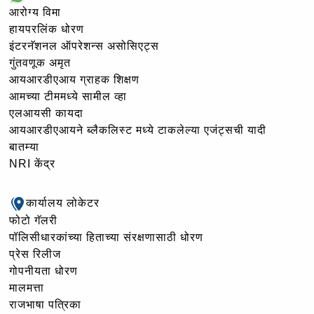
आरोग्य विमा
हायपरलिंक धोरण
इंटरनॅशनल ऑपरेशन्स असोसिएट्स
गुंतवणूक अमृत
आयआरडीएआय ग्राहक शिक्षण
आमच्या टीममध्ये सामील व्हा
एलआयसी कायदा
आयआरडीएआयने ब्लैकलिस्ट मध्ये टाकलेल्या एजंट्सची यादी
बातम्या
NRI केंद्र
कार्यालय लोकेटर
फोटो गॅलरी
पॉलिसीधारकांच्या हिताच्या संरक्षणासाठी धोरण
प्रेस रिलीज
गोपनीयता धोरण
मालमत्ता
राजभाषा पत्रिका