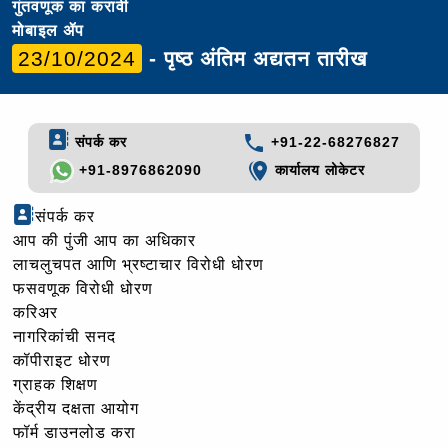
गुंतवणूक का करावी
मोबाइल ॲप
23/10/2024
- पृष्ठ अंतिम अद्यतन तारीख
संपर्क कर
+91-22-68276827
+91-8976862090
कार्यालय लोकेटर
संपर्क कर
आप की पुंजी आप का अधिकार
लाचलुचपत आणि भ्रष्टाचार विरोधी धोरण
फसवणूक विरोधी धोरण
करिअर
नागरिकांची सनद
कॉपीराइट धोरण
ग्राहक शिक्षण
केंद्रीय दक्षता आयोग
फॉर्म डाउनलोड करा