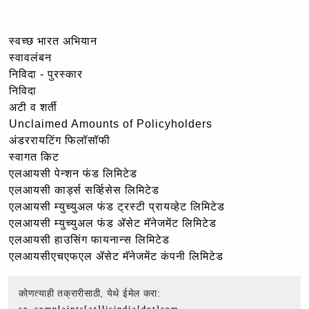
स्वच्छ भारत अभियान
स्वावलंबन
निविदा - पुरस्कार
निविदा
अटी व शर्ती
Unclaimed Amounts of Policyholders
अंडररायटिंग फिलॉसॉफी
स्वागत किट
एलआयसी पेन्शन फंड लिमिटेड
एलआयसी कार्ड्स सर्व्हिसेस लिमिटेड
एलआयसी म्युच्युअल फंड ट्रस्टी प्रायव्हेट लिमिटेड
एलआयसी म्युच्युअल फंड ॲसेट मॅनेजमेंट लिमिटेड
एलआयसी हाउसिंग फायनान्स लिमिटेड
एलआयसीएचएफएल ॲसेट मॅनेजमेंट कंपनी लिमिटेड
कोणत्याही तक्रारीसाठी, येथे ईमेल करा:
co_complaints[at]licindia[dot]com