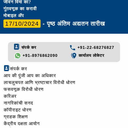
जीवन विमा का?
गुंतवणूक का करावी
मोबाइल ॲप
17/10/2024
- पृष्ठ अंतिम अद्यतन तारीख
संपर्क कर
+91-22-68276827
+91-8976862090
कार्यालय लोकेटर
संपर्क कर
आप की पुंजी आप का अधिकार
लाचलुचपत आणि भ्रष्टाचार विरोधी धोरण
फसवणूक विरोधी धोरण
करिअर
नागरिकांची सनद
कॉपीराइट धोरण
ग्राहक शिक्षण
केंद्रीय दक्षता आयोग