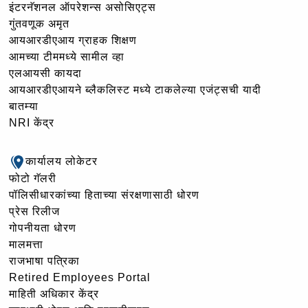
इंटरनॅशनल ऑपरेशन्स असोसिएट्स
गुंतवणूक अमृत
आयआरडीएआय ग्राहक शिक्षण
आमच्या टीममध्ये सामील व्हा
एलआयसी कायदा
आयआरडीएआयने ब्लैकलिस्ट मध्ये टाकलेल्या एजंट्सची यादी
बातम्या
NRI केंद्र
कार्यालय लोकेटर
फोटो गॅलरी
पॉलिसीधारकांच्या हिताच्या संरक्षणासाठी धोरण
प्रेस रिलीज
गोपनीयता धोरण
मालमत्ता
राजभाषा पत्रिका
Retired Employees Portal
माहिती अधिकार केंद्र