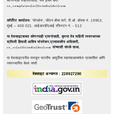
कोणत्याही तक्रारीसाठी, येथे ईमेल करा:
co_complaints[at]licindia[dot]com
कॉर्पोरेट कार्यालय:
'योगक्षेम', जीवन बीमा मार्ग, पी.ओ. बॉक्स नं. 19953,
मुंबई – 400 021. आईआरडीएआई रजिस्टर नं. - 512
या वेबसाइटबाबत कोणत्याही प्रश्नांसाठी,
कृपया वेब माहिती व्यवस्थापक
श्रीमती हिमाली आशिष मांजरेकर,प्रशासकीय अधिकारी,
यांच्याशी संपर्क साधा.
co_cc[at]licindia[dot]com
या वेबसाइटवरील मजकूर भारतीय आयुर्विमा महामंडळामार्फत प्रकाशित आणि
व्यवस्थापित केला जातो
वेबसाइट अभ्यागत : 228927290