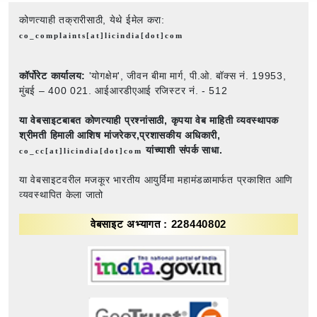
कोणत्याही तक्रारीसाठी, येथे ईमेल करा:
co_complaints[at]licindia[dot]com
कॉर्पोरेट कार्यालय:
'योगक्षेम', जीवन बीमा मार्ग, पी.ओ. बॉक्स नं. 19953,
मुंबई – 400 021. आईआरडीएआई रजिस्टर नं. - 512
या वेबसाइटबाबत कोणत्याही प्रश्नांसाठी,
कृपया वेब माहिती व्यवस्थापक
श्रीमती हिमाली आशिष मांजरेकर,प्रशासकीय अधिकारी,
यांच्याशी संपर्क साधा.
co_cc[at]licindia[dot]com
या वेबसाइटवरील मजकूर भारतीय आयुर्विमा महामंडळामार्फत प्रकाशित आणि
व्यवस्थापित केला जातो
वेबसाइट अभ्यागत : 228440802