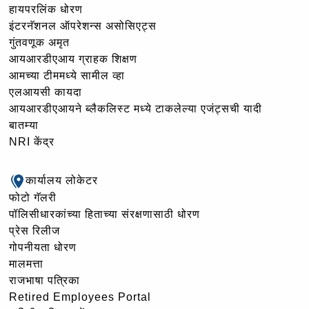
हायपरलिंक धोरण
इंटरनॅशनल ऑपरेशन्स असोसिएट्स
गुंतवणूक अमृत
आयआरडीएआय ग्राहक शिक्षण
आमच्या टीममध्ये सामील व्हा
एलआयसी कायदा
आयआरडीएआयने ब्लैकलिस्ट मध्ये टाकलेल्या एजंट्सची यादी
बातम्या
NRI केंद्र
कार्यालय लोकेटर
फोटो गॅलरी
पॉलिसीधारकांच्या हिताच्या संरक्षणासाठी धोरण
प्रेस रिलीज
गोपनीयता धोरण
मालमत्ता
राजभाषा पत्रिका
Retired Employees Portal