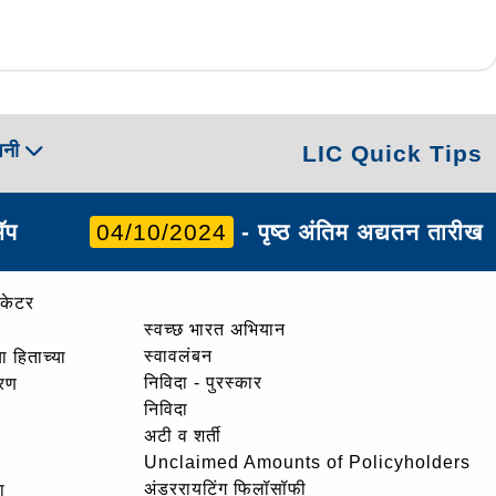
पनी
LIC Quick Tips
ॲप
04/10/2024
- पृष्ठ अंतिम अद्यतन तारीख
ोकेटर
स्वच्छ भारत अभियान
स्वावलंबन
ा हिताच्या
निविदा - पुरस्कार
ोरण
निविदा
अटी व शर्ती
Unclaimed Amounts of Policyholders
अंडररायटिंग फिलॉसॉफी
ा