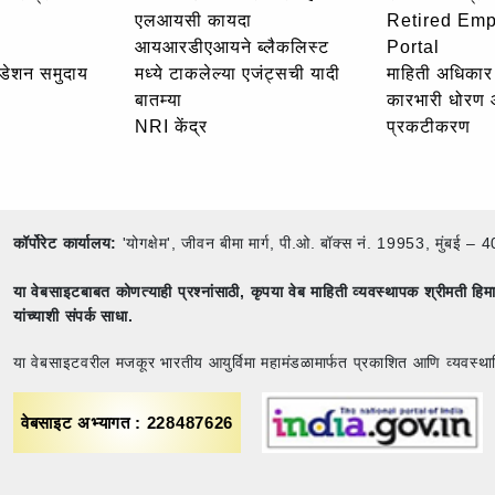
एलआयसी कायदा
Retired Em
आयआरडीएआयने ब्लैकलिस्ट
Portal
उंडेशन समुदाय
मध्ये टाकलेल्या एजंट्सची यादी
माहिती अधिकार 
बातम्या
कारभारी धोरण
NRI केंद्र
प्रकटीकरण
कॉर्पोरेट कार्यालय:
'योगक्षेम', जीवन बीमा मार्ग, पी.ओ. बॉक्स नं. 19953, मुंब
या वेबसाइटबाबत कोणत्याही प्रश्नांसाठी,
कृपया वेब माहिती व्यवस्थापक श्रीमती ह
यांच्याशी संपर्क साधा.
या वेबसाइटवरील मजकूर भारतीय आयुर्विमा महामंडळामार्फत प्रकाशित आणि व्यवस्था
वेबसाइट अभ्यागत : 228487626