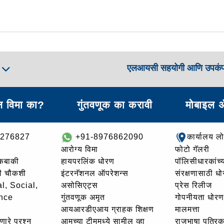
एलआयसी सहयोगी आणि उपकं
ा
 विमा का?
गुंतवणूक का करावी
मोबाइल 
8276827
+91-8976862090
कार्यालय ल
आरोग्य विमा
फोटो गॅलरी
थकबाकी
हायपरलिंक धोरण
पॉलिसीधारकांच्य
ची चौकशी
इंटरनॅशनल ऑपरेशन्स
संरक्षणासाठी ध
l, Social,
असोसिएट्स
प्रेस रिलीज
nce
गुंतवणूक अमृत
गोपनीयता धोरण
आयआरडीएआय ग्राहक शिक्षण
मालमत्ता
णारे प्रश्न
आमच्या टीममध्ये सामील व्हा
राजभाषा पत्रिक