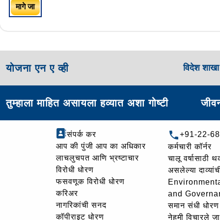
मागे जा
योजना एन ए व्ही
विदेश शाख
तुम्हाला माहित असायला हव्यात अशा गोष्टी
जीवन
संपर्क कर
+91-22-6
आप की पुंजी आप का अधिकार
कर्मचारी कॉर्नर
लाचलुचपत आणि भ्रष्टाचार
चालू वर्षासाठी 
विरोधी धोरण
असलेल्या दाव्यां
फसवणूक विरोधी धोरण
Environmenta
करिअर
and Governa
नागरिकांची सनद
समान संधी धोरण
कॉपीराइट धोरण
नेहमी विचारले जा