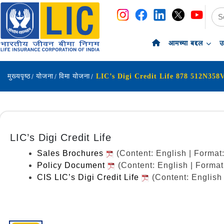
navigation
skip-to-content
आमच्या बद्दल
उ
मुख्यपृष्ठ
योजना
विमा योजना
LIC’s Digi Credit Life 878 512N358
LIC’s Digi Credit Life
Sales Brochures
(Content: English | Forma
Policy Document
(Content: English | Forma
CIS LIC’s Digi Credit Life
(Content: English