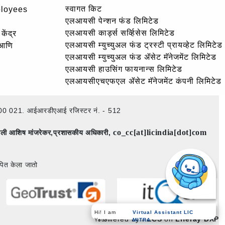
स्वागत किट
ployees
एलआयसी पेन्शन फंड लिमिटेड
एलआयसी कार्ड्स सर्व्हिसेस लिमिटेड
केंद्र
एलआयसी म्युच्युअल फंड ट्रस्टी प्रायव्हेट लिमिटेड
 आणि
एलआयसी म्युच्युअल फंड ॲसेट मॅनेजमेंट लिमिटेड
एलआयसी हाउसिंग फायनान्स लिमिटेड
एलआयसीएचएफएल ॲसेट मॅनेजमेंट कंपनी लिमिटेड
ई – 400 021. आईआरडीएआई रजिस्टर नं. - 512
co_cc[at]licindia[dot]com
िमाली आशिष मांजरेकर,प्रशासकीय अधिकारी,
पित केला जातो
Hi! I am
Virtual Assistant LIC
Powered by
PECS
on
Liferay DXP
Your
MITRA