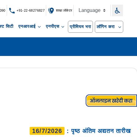
090
+91-22-68276827
शाखा लोकेटर
्ट सिटी
एनआरआई
एनपीएस
प्रीमियम भरा
लॉगिन करा
16/7/2026
: पृष्ठ अंतिम अद्यतन तारीख