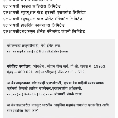
एलआयसी कार्ड्स सर्व्हिसेस लिमिटेड
एलआयसी म्युच्युअल फंड ट्रस्टी प्रायव्हेट लिमिटेड
एलआयसी म्युच्युअल फंड ॲसेट मॅनेजमेंट लिमिटेड
एलआयसी हाउसिंग फायनान्स लिमिटेड
एलआयसीएचएफएल ॲसेट मॅनेजमेंट कंपनी लिमिटेड
कोणत्याही तक्रारीसाठी, येथे ईमेल करा:
co_complaints[at]licindia[dot]com
कॉर्पोरेट कार्यालय:
'योगक्षेम', जीवन बीमा मार्ग, पी.ओ. बॉक्स नं. 19953,
मुंबई – 400 021. आईआरडीएआई रजिस्टर नं. - 512
या वेबसाइटबाबत कोणत्याही प्रश्नांसाठी,
कृपया वेब माहिती व्यवस्थापक
श्रीमती हिमाली आशिष मांजरेकर,प्रशासकीय अधिकारी,
यांच्याशी संपर्क साधा.
co_cc[at]licindia[dot]com
या वेबसाइटवरील मजकूर भारतीय आयुर्विमा महामंडळामार्फत प्रकाशित आणि
व्यवस्थापित केला जातो