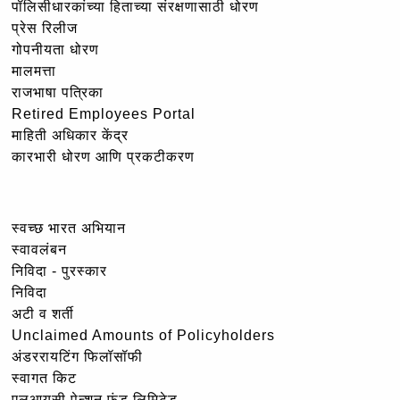
पॉलिसीधारकांच्या हिताच्या संरक्षणासाठी धोरण
प्रेस रिलीज
गोपनीयता धोरण
मालमत्ता
राजभाषा पत्रिका
Retired Employees Portal
माहिती अधिकार केंद्र
कारभारी धोरण आणि प्रकटीकरण
स्वच्छ भारत अभियान
स्वावलंबन
निविदा - पुरस्कार
निविदा
अटी व शर्ती
Unclaimed Amounts of Policyholders
अंडररायटिंग फिलॉसॉफी
स्वागत किट
एलआयसी पेन्शन फंड लिमिटेड