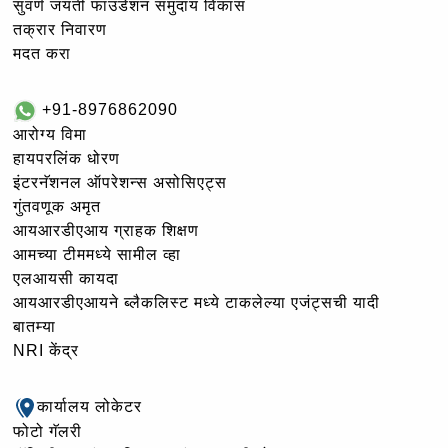
सुवर्ण जयंती फाउंडेशन समुदाय विकास
तक्रार निवारण
मदत करा
+91-8976862090
आरोग्य विमा
हायपरलिंक धोरण
इंटरनॅशनल ऑपरेशन्स असोसिएट्स
गुंतवणूक अमृत
आयआरडीएआय ग्राहक शिक्षण
आमच्या टीममध्ये सामील व्हा
एलआयसी कायदा
आयआरडीएआयने ब्लैकलिस्ट मध्ये टाकलेल्या एजंट्सची यादी
बातम्या
NRI केंद्र
कार्यालय लोकेटर
फोटो गॅलरी