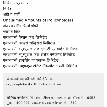
निविदा - पुरस्कार
निविदा
अटी व शर्ती
Unclaimed Amounts of Policyholders
अंडररायटिंग फिलॉसॉफी
स्वागत किट
एलआयसी पेन्शन फंड लिमिटेड
एलआयसी कार्ड्स सर्व्हिसेस लिमिटेड
एलआयसी म्युच्युअल फंड ट्रस्टी प्रायव्हेट लिमिटेड
एलआयसी म्युच्युअल फंड ॲसेट मॅनेजमेंट लिमिटेड
एलआयसी हाउसिंग फायनान्स लिमिटेड
एलआयसीएचएफएल ॲसेट मॅनेजमेंट कंपनी लिमिटेड
कोणत्याही तक्रारीसाठी, येथे ईमेल करा:
co_complaints[at]licindia[dot]com
कॉर्पोरेट कार्यालय:
'योगक्षेम', जीवन बीमा मार्ग, पी.ओ. बॉक्स नं. 19953,
मुंबई – 400 021. आईआरडीएआई रजिस्टर नं. - 512