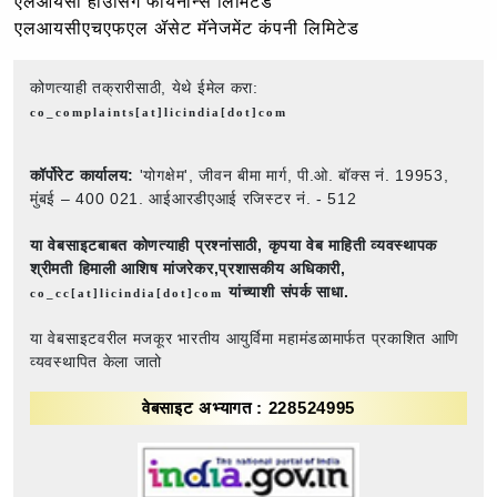
एलआयसी हाउसिंग फायनान्स लिमिटेड
एलआयसीएचएफएल ॲसेट मॅनेजमेंट कंपनी लिमिटेड
कोणत्याही तक्रारीसाठी, येथे ईमेल करा:
co_complaints[at]licindia[dot]com
कॉर्पोरेट कार्यालय:
'योगक्षेम', जीवन बीमा मार्ग, पी.ओ. बॉक्स नं. 19953,
मुंबई – 400 021. आईआरडीएआई रजिस्टर नं. - 512
या वेबसाइटबाबत कोणत्याही प्रश्नांसाठी,
कृपया वेब माहिती व्यवस्थापक
श्रीमती हिमाली आशिष मांजरेकर,प्रशासकीय अधिकारी,
यांच्याशी संपर्क साधा.
co_cc[at]licindia[dot]com
या वेबसाइटवरील मजकूर भारतीय आयुर्विमा महामंडळामार्फत प्रकाशित आणि
व्यवस्थापित केला जातो
वेबसाइट अभ्यागत : 228524995