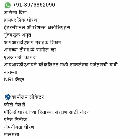
+91-8976862090
आरोग्य विमा
हायपरलिंक धोरण
इंटरनॅशनल ऑपरेशन्स असोसिएट्स
गुंतवणूक अमृत
आयआरडीएआय ग्राहक शिक्षण
आमच्या टीममध्ये सामील व्हा
एलआयसी कायदा
आयआरडीएआयने ब्लैकलिस्ट मध्ये टाकलेल्या एजंट्सची यादी
बातम्या
NRI केंद्र
कार्यालय लोकेटर
फोटो गॅलरी
पॉलिसीधारकांच्या हिताच्या संरक्षणासाठी धोरण
प्रेस रिलीज
गोपनीयता धोरण
मालमत्ता