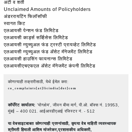
अटी व शर्ती
Unclaimed Amounts of Policyholders
अंडररायटिंग फिलॉसॉफी
स्वागत किट
एलआयसी पेन्शन फंड लिमिटेड
एलआयसी कार्ड्स सर्व्हिसेस लिमिटेड
एलआयसी म्युच्युअल फंड ट्रस्टी प्रायव्हेट लिमिटेड
एलआयसी म्युच्युअल फंड ॲसेट मॅनेजमेंट लिमिटेड
एलआयसी हाउसिंग फायनान्स लिमिटेड
एलआयसीएचएफएल ॲसेट मॅनेजमेंट कंपनी लिमिटेड
कोणत्याही तक्रारीसाठी, येथे ईमेल करा:
co_complaints[at]licindia[dot]com
कॉर्पोरेट कार्यालय:
'योगक्षेम', जीवन बीमा मार्ग, पी.ओ. बॉक्स नं. 19953,
मुंबई – 400 021. आईआरडीएआई रजिस्टर नं. - 512
या वेबसाइटबाबत कोणत्याही प्रश्नांसाठी,
कृपया वेब माहिती व्यवस्थापक
श्रीमती हिमाली आशिष मांजरेकर,प्रशासकीय अधिकारी,