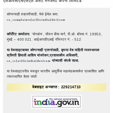
एलआयसीएचएफएल ॲसेट मॅनेजमेंट कंपनी लिमिटेड
कोणत्याही तक्रारीसाठी, येथे ईमेल करा:
co_complaints[at]licindia[dot]com
कॉर्पोरेट कार्यालय:
'योगक्षेम', जीवन बीमा मार्ग, पी.ओ. बॉक्स नं. 19953,
मुंबई – 400 021. आईआरडीएआई रजिस्टर नं. - 512
या वेबसाइटबाबत कोणत्याही प्रश्नांसाठी,
कृपया वेब माहिती व्यवस्थापक
श्रीमती हिमाली आशिष मांजरेकर,प्रशासकीय अधिकारी,
यांच्याशी संपर्क साधा.
co_cc[at]licindia[dot]com
या वेबसाइटवरील मजकूर भारतीय आयुर्विमा महामंडळामार्फत प्रकाशित आणि
व्यवस्थापित केला जातो
वेबसाइट अभ्यागत : 229214710