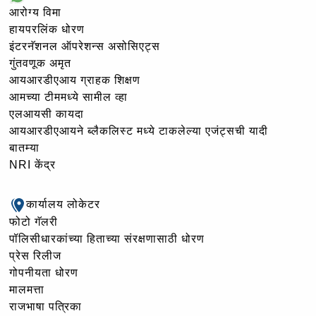
आरोग्य विमा
हायपरलिंक धोरण
इंटरनॅशनल ऑपरेशन्स असोसिएट्स
गुंतवणूक अमृत
आयआरडीएआय ग्राहक शिक्षण
आमच्या टीममध्ये सामील व्हा
एलआयसी कायदा
आयआरडीएआयने ब्लैकलिस्ट मध्ये टाकलेल्या एजंट्सची यादी
बातम्या
NRI केंद्र
कार्यालय लोकेटर
फोटो गॅलरी
पॉलिसीधारकांच्या हिताच्या संरक्षणासाठी धोरण
प्रेस रिलीज
गोपनीयता धोरण
मालमत्ता
राजभाषा पत्रिका