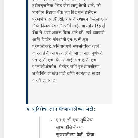
इलेक्ट्रॉनिक पेमेंट सेवा लागू केली आहे, जी
भारतीय रिझर्व्ह बँक च्या विद्यमान ईसीएस
प्रमाणेच एन.पी.सी.आय ने स्थापन केलेला एक
निधी क्लिअरिंग प्लॅटफॉर्म आहे. भारतीय रिझर्व्ह
बँक ने असा आदेश दिला आहे की, सर्व व्यापारी
आणि वित्तीय संस्थांनी एन.ए.सी.एच.
प्रणालीकडे अनिवार्यपणे स्थलांतरित व्हावे;
कारण ईसीएस प्रणालीची जागा आता पूर्णपणे
एन.ए.सी.एच. घेणार आहे. एन.ए.सी.एच.
प्रणालीअंतर्गत, मॅन्डेट फॉर्म एलआयसीच्या
सर्व्हिसिंग शाखेत हार्ड कॉपी स्वरूपात सादर
करावे लागतात.
या सुविधेचा लाभ घेण्यासाठीच्या अटी:
एन.ए.सी.एच सुविधेचा
लाभ पॉलिसीच्या
सुरुवातीच्या वेळी, किंवा