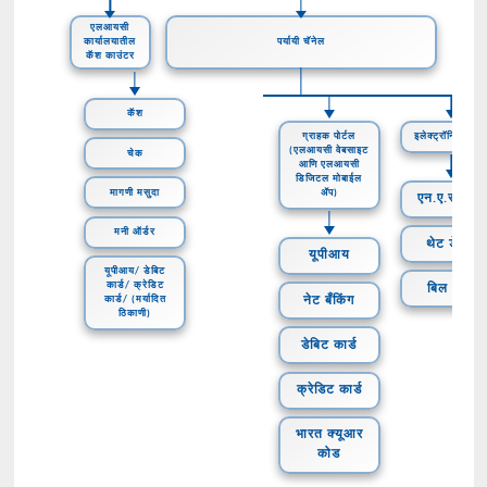
एलआयसी
कार्यालयातील
पर्यायी चॅनेल
कॅश काउंटर
कॅश
ग्राहक पोर्टल
इलेक्ट्रॉनिक डेबि
(एलआयसी वेबसाइट
चेक
आणि एलआयसी
डिजिटल मोबाईल
मागणी मसुदा
ॲप)
एन.ए.सी.एच.
मनी ऑर्डर
थेट डेबिट
यूपीआय
यूपीआय/ डेबिट
कार्ड/ क्रेडिट
बिल भरणे
नेट बँकिंग
कार्ड/ (मर्यादित
ठिकाणी)
डेबिट कार्ड
क्रेडिट कार्ड
भारत क्यूआर
कोड