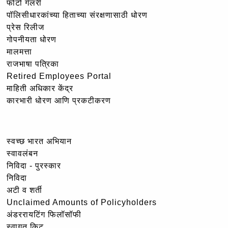
फोटो गॅलरी
पॉलिसीधारकांच्या हिताच्या संरक्षणासाठी धोरण
प्रेस रिलीज
गोपनीयता धोरण
मालमत्ता
राजभाषा पत्रिका
Retired Employees Portal
माहिती अधिकार केंद्र
कारभारी धोरण आणि प्रकटीकरण
स्वच्छ भारत अभियान
स्वावलंबन
निविदा - पुरस्कार
निविदा
अटी व शर्ती
Unclaimed Amounts of Policyholders
अंडररायटिंग फिलॉसॉफी
स्वागत किट