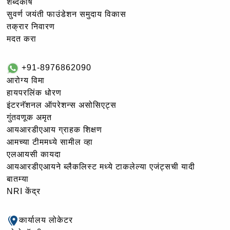
शब्दकोष
सुवर्ण जयंती फाउंडेशन समुदाय विकास
तक्रार निवारण
मदत करा
+91-8976862090
आरोग्य विमा
हायपरलिंक धोरण
इंटरनॅशनल ऑपरेशन्स असोसिएट्स
गुंतवणूक अमृत
आयआरडीएआय ग्राहक शिक्षण
आमच्या टीममध्ये सामील व्हा
एलआयसी कायदा
आयआरडीएआयने ब्लैकलिस्ट मध्ये टाकलेल्या एजंट्सची यादी
बातम्या
NRI केंद्र
कार्यालय लोकेटर