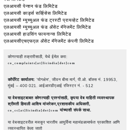
एलआयसी पेन्शन फंड लिमिटेड
एलआयसी कार्ड्स सर्व्हिसेस लिमिटेड
एलआयसी म्युच्युअल फंड ट्रस्टी प्रायव्हेट लिमिटेड
एलआयसी म्युच्युअल फंड ॲसेट मॅनेजमेंट लिमिटेड
एलआयसी हाउसिंग फायनान्स लिमिटेड
एलआयसीएचएफएल ॲसेट मॅनेजमेंट कंपनी लिमिटेड
कोणत्याही तक्रारीसाठी, येथे ईमेल करा:
co_complaints[at]licindia[dot]com
कॉर्पोरेट कार्यालय:
'योगक्षेम', जीवन बीमा मार्ग, पी.ओ. बॉक्स नं. 19953,
मुंबई – 400 021. आईआरडीएआई रजिस्टर नं. - 512
या वेबसाइटबाबत कोणत्याही प्रश्नांसाठी,
कृपया वेब माहिती व्यवस्थापक
श्रीमती हिमाली आशिष मांजरेकर,प्रशासकीय अधिकारी,
यांच्याशी संपर्क साधा.
co_cc[at]licindia[dot]com
या वेबसाइटवरील मजकूर भारतीय आयुर्विमा महामंडळामार्फत प्रकाशित आणि
व्यवस्थापित केला जातो