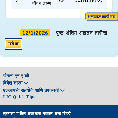
5
734
512N299V03
जीवन तरुण
12/1/2026
: पृष्ठ अंतिम अद्यतन तारीख
मागे जा
योजना एन ए व्ही
विदेश शाखा
एलआयसी सहयोगी आणि उपकंपनी
LIC Quick Tips
तुम्हाला माहित असायला हव्यात अशा गोष्टी