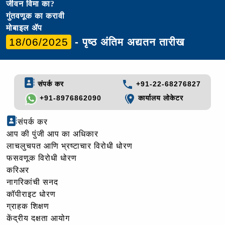
जीवन विमा का?
गुंतवणूक का करावी
मोबाइल ॲप
18/06/2025
- पृष्ठ अंतिम अद्यतन तारीख
संपर्क कर
+91-22-68276827
+91-8976862090
कार्यालय लोकेटर
संपर्क कर
आप की पुंजी आप का अधिकार
लाचलुचपत आणि भ्रष्टाचार विरोधी धोरण
फसवणूक विरोधी धोरण
करिअर
नागरिकांची सनद
कॉपीराइट धोरण
ग्राहक शिक्षण
केंद्रीय दक्षता आयोग