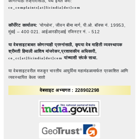
कोणत्याही तक्रारीसाठी, येथे ईमेल करा:
co_complaints[at]licindia[dot]com
कॉर्पोरेट कार्यालय:
'योगक्षेम', जीवन बीमा मार्ग, पी.ओ. बॉक्स नं. 19953,
मुंबई – 400 021. आईआरडीएआई रजिस्टर नं. - 512
या वेबसाइटबाबत कोणत्याही प्रश्नांसाठी,
कृपया वेब माहिती व्यवस्थापक
श्रीमती हिमाली आशिष मांजरेकर,प्रशासकीय अधिकारी,
यांच्याशी संपर्क साधा.
co_cc[at]licindia[dot]com
या वेबसाइटवरील मजकूर भारतीय आयुर्विमा महामंडळामार्फत प्रकाशित आणि
व्यवस्थापित केला जातो
वेबसाइट अभ्यागत : 228902298