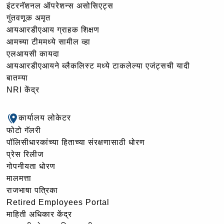
इंटरनॅशनल ऑपरेशन्स असोसिएट्स
गुंतवणूक अमृत
आयआरडीएआय ग्राहक शिक्षण
आमच्या टीममध्ये सामील व्हा
एलआयसी कायदा
आयआरडीएआयने ब्लैकलिस्ट मध्ये टाकलेल्या एजंट्सची यादी
बातम्या
NRI केंद्र
कार्यालय लोकेटर
फोटो गॅलरी
पॉलिसीधारकांच्या हिताच्या संरक्षणासाठी धोरण
प्रेस रिलीज
गोपनीयता धोरण
मालमत्ता
राजभाषा पत्रिका
Retired Employees Portal
माहिती अधिकार केंद्र