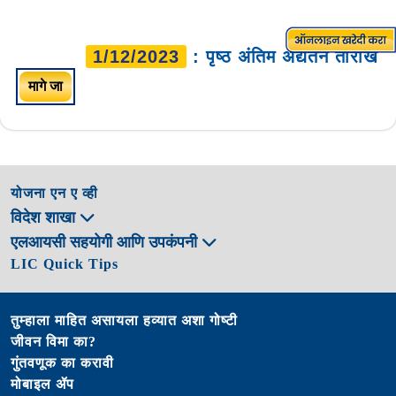
1/12/2023
: पृष्ठ अंतिम अद्यतन तारीख
मागे जा
योजना एन ए व्ही
विदेश शाखा
एलआयसी सहयोगी आणि उपकंपनी
LIC Quick Tips
तुम्हाला माहित असायला हव्यात अशा गोष्टी
जीवन विमा का?
गुंतवणूक का करावी
मोबाइल ॲप