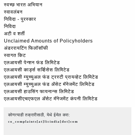
स्वच्छ भारत अभियान
स्वावलंबन
निविदा - पुरस्कार
निविदा
अटी व शर्ती
Unclaimed Amounts of Policyholders
अंडररायटिंग फिलॉसॉफी
स्वागत किट
एलआयसी पेन्शन फंड लिमिटेड
एलआयसी कार्ड्स सर्व्हिसेस लिमिटेड
एलआयसी म्युच्युअल फंड ट्रस्टी प्रायव्हेट लिमिटेड
एलआयसी म्युच्युअल फंड ॲसेट मॅनेजमेंट लिमिटेड
एलआयसी हाउसिंग फायनान्स लिमिटेड
एलआयसीएचएफएल ॲसेट मॅनेजमेंट कंपनी लिमिटेड
कोणत्याही तक्रारीसाठी, येथे ईमेल करा:
co_complaints[at]licindia[dot]com