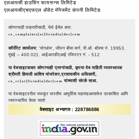
एलआयसी हाउसिंग फायनान्स लिमिटेड
एलआयसीएचएफएल ॲसेट मॅनेजमेंट कंपनी लिमिटेड
कोणत्याही तक्रारीसाठी, येथे ईमेल करा:
co_complaints[at]licindia[dot]com
कॉर्पोरेट कार्यालय:
'योगक्षेम', जीवन बीमा मार्ग, पी.ओ. बॉक्स नं. 19953,
मुंबई – 400 021. आईआरडीएआई रजिस्टर नं. - 512
या वेबसाइटबाबत कोणत्याही प्रश्नांसाठी,
कृपया वेब माहिती व्यवस्थापक
श्रीमती हिमाली आशिष मांजरेकर,प्रशासकीय अधिकारी,
यांच्याशी संपर्क साधा.
co_cc[at]licindia[dot]com
या वेबसाइटवरील मजकूर भारतीय आयुर्विमा महामंडळामार्फत प्रकाशित आणि
व्यवस्थापित केला जातो
वेबसाइट अभ्यागत : 228786886