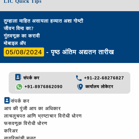
LIC Quick Tips
तुम्हाला माहित असायला हव्यात अशा गोष्टी
जीवन विमा का?
गुंतवणूक का करावी
मोबाइल ॲप
05/08/2024
- पृष्ठ अंतिम अद्यतन तारीख
संपर्क कर
+91-22-68276827
+91-8976862090
कार्यालय लोकेटर
संपर्क कर
आप की पुंजी आप का अधिकार
लाचलुचपत आणि भ्रष्टाचार विरोधी धोरण
फसवणूक विरोधी धोरण
करिअर
नागरिकांची सनद