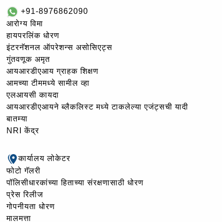
+91-8976862090
आरोग्य विमा
हायपरलिंक धोरण
इंटरनॅशनल ऑपरेशन्स असोसिएट्स
गुंतवणूक अमृत
आयआरडीएआय ग्राहक शिक्षण
आमच्या टीममध्ये सामील व्हा
एलआयसी कायदा
आयआरडीएआयने ब्लैकलिस्ट मध्ये टाकलेल्या एजंट्सची यादी
बातम्या
NRI केंद्र
कार्यालय लोकेटर
फोटो गॅलरी
पॉलिसीधारकांच्या हिताच्या संरक्षणासाठी धोरण
प्रेस रिलीज
गोपनीयता धोरण
मालमत्ता