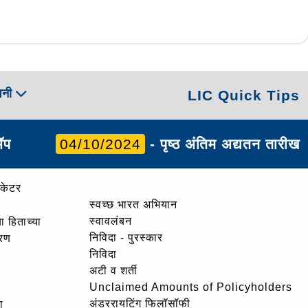
पनी
LIC Quick Tips
ॲप
04/10/2024
- पृष्ठ अंतिम अद्यतन तारीख
ोकेटर
स्वच्छ भारत अभियान
स्वावलंबन
ा हिताच्या
निविदा - पुरस्कार
ोरण
निविदा
अटी व शर्ती
Unclaimed Amounts of Policyholders
अंडररायटिंग फिलॉसॉफी
ा