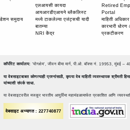
एलआयसी कायदा
Retired Em
आयआरडीएआयने ब्लैकलिस्ट
Portal
उंडेशन समुदाय
मध्ये टाकलेल्या एजंट्सची यादी
माहिती अधिकार 
बातम्या
कारभारी धोरण
NRI केंद्र
प्रकटीकरण
कॉर्पोरेट कार्यालय:
'योगक्षेम', जीवन बीमा मार्ग, पी.ओ. बॉक्स नं. 19953, मुंब
या वेबसाइटबाबत कोणत्याही प्रश्नांसाठी,
कृपया वेब माहिती व्यवस्थापक श्रीमती ह
यांच्याशी संपर्क साधा.
या वेबसाइटवरील मजकूर भारतीय आयुर्विमा महामंडळामार्फत प्रकाशित आणि व्यवस्था
वेबसाइट अभ्यागत : 227740877