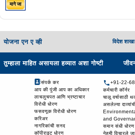
मागे जा
योजना एन ए व्ही
विदेश शाख
तुम्हाला माहित असायला हव्यात अशा गोष्टी
जीवन
संपर्क कर
+91-22-6
आप की पुंजी आप का अधिकार
कर्मचारी कॉर्नर
लाचलुचपत आणि भ्रष्टाचार
चालू वर्षासाठी 
विरोधी धोरण
असलेल्या दाव्यां
फसवणूक विरोधी धोरण
Environmenta
करिअर
and Governa
नागरिकांची सनद
समान संधी धोरण
कॉपीराइट धोरण
नेहमी विचारले जा