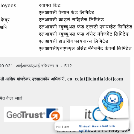
स्वागत किट
ployees
एलआयसी पेन्शन फंड लिमिटेड
एलआयसी कार्ड्स सर्व्हिसेस लिमिटेड
केंद्र
एलआयसी म्युच्युअल फंड ट्रस्टी प्रायव्हेट लिमिटेड
 आणि
एलआयसी म्युच्युअल फंड ॲसेट मॅनेजमेंट लिमिटेड
एलआयसी हाउसिंग फायनान्स लिमिटेड
एलआयसीएचएफएल ॲसेट मॅनेजमेंट कंपनी लिमिटेड
ई – 400 021. आईआरडीएआई रजिस्टर नं. - 512
co_cc[at]licindia[dot]com
िमाली आशिष मांजरेकर,प्रशासकीय अधिकारी,
पित केला जातो
Virtual Assistant LIC
Hi! I am
Powered by
PECS
on
Liferay DXP
MITRA
Your