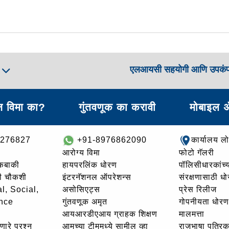
एलआयसी सहयोगी आणि उपकं
ा
 विमा का?
गुंतवणूक का करावी
मोबाइल 
8276827
+91-8976862090
कार्यालय ल
आरोग्य विमा
फोटो गॅलरी
थकबाकी
हायपरलिंक धोरण
पॉलिसीधारकांच्य
ची चौकशी
इंटरनॅशनल ऑपरेशन्स
संरक्षणासाठी ध
l, Social,
असोसिएट्स
प्रेस रिलीज
nce
गुंतवणूक अमृत
गोपनीयता धोरण
आयआरडीएआय ग्राहक शिक्षण
मालमत्ता
णारे प्रश्न
आमच्या टीममध्ये सामील व्हा
राजभाषा पत्रिक