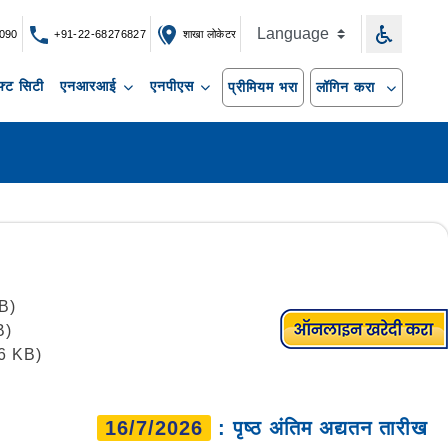
090
+91-22-68276827
शाखा लोकेटर
्ट सिटी
एनआरआई
एनपीएस
प्रीमियम भरा
लॉगिन करा
B)
B)
16 KB)
16/7/2026
: पृष्ठ अंतिम अद्यतन तारीख