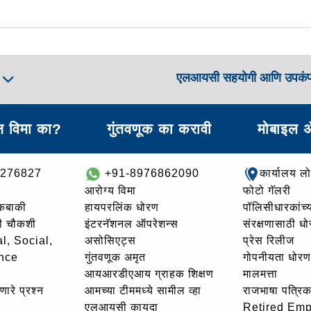
एलआयसी सहयोगी आणि उपकं
ा
 विमा का?
गुंतवणूक का करावी
मोबाइल 
8276827
+91-8976862090
कार्यालय ल
आरोग्य विमा
फोटो गॅलरी
थकबाकी
हायपरलिंक धोरण
पॉलिसीधारकांच्य
ची चौकशी
इंटरनॅशनल ऑपरेशन्स
संरक्षणासाठी ध
l, Social,
असोसिएट्स
प्रेस रिलीज
nce
गुंतवणूक अमृत
गोपनीयता धोरण
आयआरडीएआय ग्राहक शिक्षण
मालमत्ता
णारे प्रश्न
आमच्या टीममध्ये सामील व्हा
राजभाषा पत्रिक
एलआयसी कायदा
Retired Em