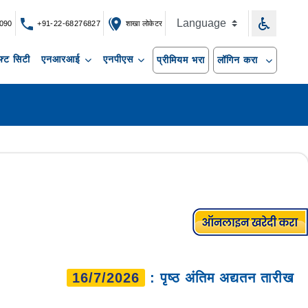
090
+91-22-68276827
शाखा लोकेटर
्ट सिटी
एनआरआई
एनपीएस
प्रीमियम भरा
लॉगिन करा
16/7/2026
: पृष्ठ अंतिम अद्यतन तारीख