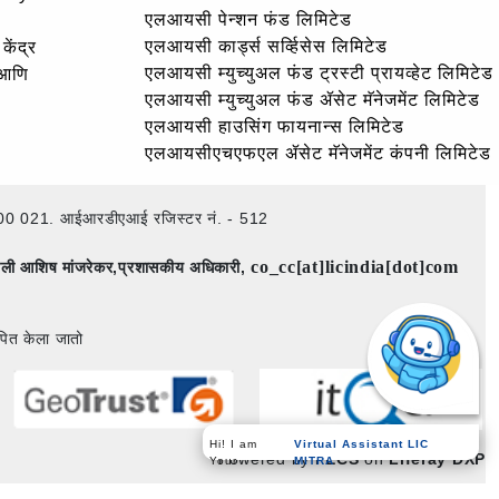
एलआयसी पेन्शन फंड लिमिटेड
एलआयसी कार्ड्स सर्व्हिसेस लिमिटेड
केंद्र
एलआयसी म्युच्युअल फंड ट्रस्टी प्रायव्हेट लिमिटेड
 आणि
एलआयसी म्युच्युअल फंड ॲसेट मॅनेजमेंट लिमिटेड
एलआयसी हाउसिंग फायनान्स लिमिटेड
एलआयसीएचएफएल ॲसेट मॅनेजमेंट कंपनी लिमिटेड
ई – 400 021. आईआरडीएआई रजिस्टर नं. - 512
co_cc[at]licindia[dot]com
िमाली आशिष मांजरेकर,प्रशासकीय अधिकारी,
पित केला जातो
Hi! I am
Virtual Assistant LIC
Powered by
PECS
on
Liferay DXP
Your
MITRA