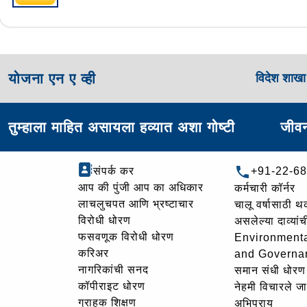
योजना एन ए व्ही
विदेश शाख
तुम्हाला माहित असायला हव्यात अशा गोष्टी
जीवन
संपर्क कर
+91-22-6
आप की पुंजी आप का अधिकार
कर्मचारी कॉर्नर
लाचलुचपत आणि भ्रष्टाचार
चालू वर्षासाठी 
विरोधी धोरण
असलेल्या दाव्यां
फसवणूक विरोधी धोरण
Environmenta
करिअर
and Governa
नागरिकांची सनद
समान संधी धोरण
कॉपीराइट धोरण
नेहमी विचारले जा
ग्राहक शिक्षण
अभिप्राय