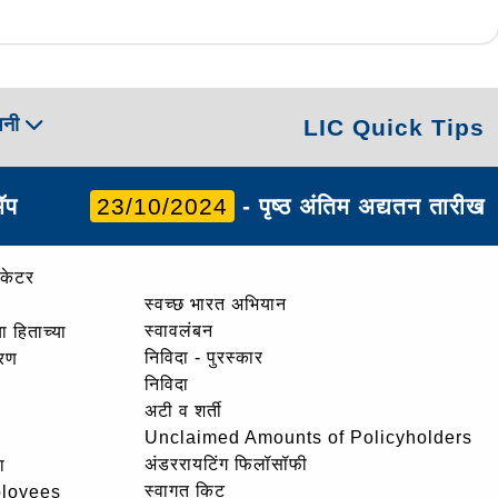
पनी
LIC Quick Tips
ॲप
23/10/2024
- पृष्ठ अंतिम अद्यतन तारीख
ोकेटर
स्वच्छ भारत अभियान
स्वावलंबन
ा हिताच्या
निविदा - पुरस्कार
ोरण
निविदा
अटी व शर्ती
Unclaimed Amounts of Policyholders
अंडररायटिंग फिलॉसॉफी
ा
स्वागत किट
ployees