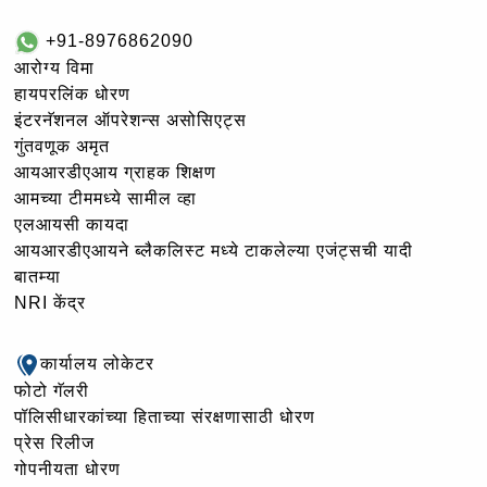
+91-8976862090
आरोग्य विमा
हायपरलिंक धोरण
इंटरनॅशनल ऑपरेशन्स असोसिएट्स
गुंतवणूक अमृत
आयआरडीएआय ग्राहक शिक्षण
आमच्या टीममध्ये सामील व्हा
एलआयसी कायदा
आयआरडीएआयने ब्लैकलिस्ट मध्ये टाकलेल्या एजंट्सची यादी
बातम्या
NRI केंद्र
कार्यालय लोकेटर
फोटो गॅलरी
पॉलिसीधारकांच्या हिताच्या संरक्षणासाठी धोरण
प्रेस रिलीज
गोपनीयता धोरण