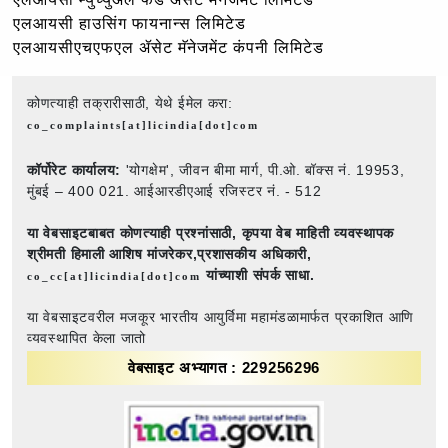
एलआयसी हाउसिंग फायनान्स लिमिटेड
एलआयसीएचएफएल ॲसेट मॅनेजमेंट कंपनी लिमिटेड
कोणत्याही तक्रारीसाठी, येथे ईमेल करा:
co_complaints[at]licindia[dot]com
कॉर्पोरेट कार्यालय:
'योगक्षेम', जीवन बीमा मार्ग, पी.ओ. बॉक्स नं. 19953,
मुंबई – 400 021. आईआरडीएआई रजिस्टर नं. - 512
या वेबसाइटबाबत कोणत्याही प्रश्नांसाठी,
कृपया वेब माहिती व्यवस्थापक
श्रीमती हिमाली आशिष मांजरेकर,प्रशासकीय अधिकारी,
यांच्याशी संपर्क साधा.
co_cc[at]licindia[dot]com
या वेबसाइटवरील मजकूर भारतीय आयुर्विमा महामंडळामार्फत प्रकाशित आणि
व्यवस्थापित केला जातो
वेबसाइट अभ्यागत : 229256296