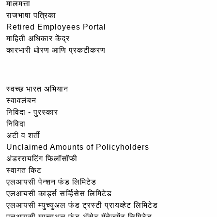
मालमत्ता
राजभाषा पत्रिका
Retired Employees Portal
माहिती अधिकार केंद्र
कारभारी धोरण आणि प्रकटीकरण
स्वच्छ भारत अभियान
स्वावलंबन
निविदा - पुरस्कार
निविदा
अटी व शर्ती
Unclaimed Amounts of Policyholders
अंडररायटिंग फिलॉसॉफी
स्वागत किट
एलआयसी पेन्शन फंड लिमिटेड
एलआयसी कार्ड्स सर्व्हिसेस लिमिटेड
एलआयसी म्युच्युअल फंड ट्रस्टी प्रायव्हेट लिमिटेड
एलआयसी म्युच्युअल फंड ॲसेट मॅनेजमेंट लिमिटेड