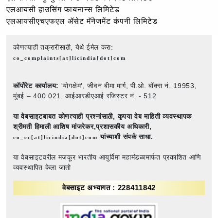
एलआयसी हाउसिंग फायनान्स लिमिटेड
एलआयसीएचएफएल ॲसेट मॅनेजमेंट कंपनी लिमिटेड
कोणत्याही तक्रारीसाठी, येथे ईमेल करा:
co_complaints[at]licindia[dot]com
कॉर्पोरेट कार्यालय:
'योगक्षेम', जीवन बीमा मार्ग, पी.ओ. बॉक्स नं. 19953,
मुंबई – 400 021. आईआरडीएआई रजिस्टर नं. - 512
या वेबसाइटबाबत कोणत्याही प्रश्नांसाठी,
कृपया वेब माहिती व्यवस्थापक
श्रीमती हिमाली आशिष मांजरेकर,प्रशासकीय अधिकारी,
यांच्याशी संपर्क साधा.
co_cc[at]licindia[dot]com
या वेबसाइटवरील मजकूर भारतीय आयुर्विमा महामंडळामार्फत प्रकाशित आणि
व्यवस्थापित केला जातो
वेबसाइट अभ्यागत : 228411842