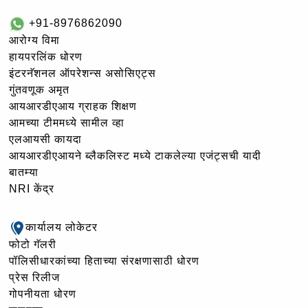
+91-8976862090
आरोग्य विमा
हायपरलिंक धोरण
इंटरनॅशनल ऑपरेशन्स असोसिएट्स
गुंतवणूक अमृत
आयआरडीएआय ग्राहक शिक्षण
आमच्या टीममध्ये सामील व्हा
एलआयसी कायदा
आयआरडीएआयने ब्लैकलिस्ट मध्ये टाकलेल्या एजंट्सची यादी
बातम्या
NRI केंद्र
कार्यालय लोकेटर
फोटो गॅलरी
पॉलिसीधारकांच्या हिताच्या संरक्षणासाठी धोरण
प्रेस रिलीज
गोपनीयता धोरण