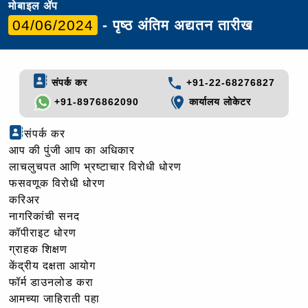
मोबाइल ॲप
04/06/2024
- पृष्ठ अंतिम अद्यतन तारीख
संपर्क कर
+91-22-68276827
+91-8976862090
कार्यालय लोकेटर
संपर्क कर
आप की पुंजी आप का अधिकार
लाचलुचपत आणि भ्रष्टाचार विरोधी धोरण
फसवणूक विरोधी धोरण
करिअर
नागरिकांची सनद
कॉपीराइट धोरण
ग्राहक शिक्षण
केंद्रीय दक्षता आयोग
फॉर्म डाउनलोड करा
आमच्या जाहिराती पहा