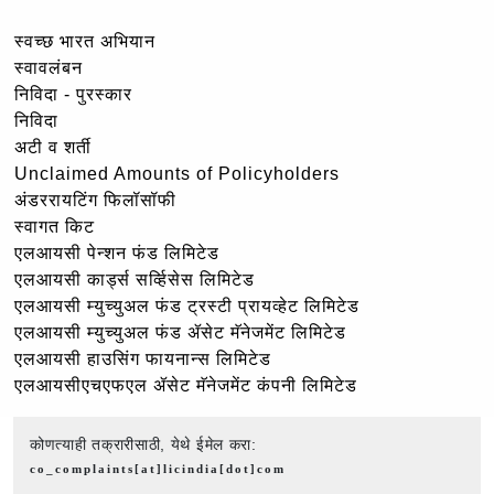
स्वच्छ भारत अभियान
स्वावलंबन
निविदा - पुरस्कार
निविदा
अटी व शर्ती
Unclaimed Amounts of Policyholders
अंडररायटिंग फिलॉसॉफी
स्वागत किट
एलआयसी पेन्शन फंड लिमिटेड
एलआयसी कार्ड्स सर्व्हिसेस लिमिटेड
एलआयसी म्युच्युअल फंड ट्रस्टी प्रायव्हेट लिमिटेड
एलआयसी म्युच्युअल फंड ॲसेट मॅनेजमेंट लिमिटेड
एलआयसी हाउसिंग फायनान्स लिमिटेड
एलआयसीएचएफएल ॲसेट मॅनेजमेंट कंपनी लिमिटेड
कोणत्याही तक्रारीसाठी, येथे ईमेल करा:
co_complaints[at]licindia[dot]com