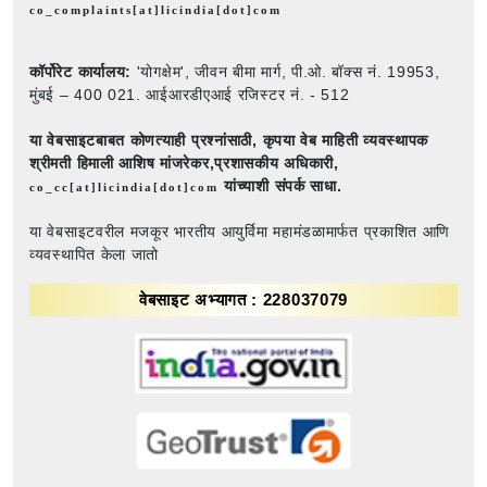
co_complaints[at]licindia[dot]com
कॉर्पोरेट कार्यालय:
'योगक्षेम', जीवन बीमा मार्ग, पी.ओ. बॉक्स नं. 19953,
मुंबई – 400 021. आईआरडीएआई रजिस्टर नं. - 512
या वेबसाइटबाबत कोणत्याही प्रश्नांसाठी,
कृपया वेब माहिती व्यवस्थापक
श्रीमती हिमाली आशिष मांजरेकर,प्रशासकीय अधिकारी,
यांच्याशी संपर्क साधा.
co_cc[at]licindia[dot]com
या वेबसाइटवरील मजकूर भारतीय आयुर्विमा महामंडळामार्फत प्रकाशित आणि
व्यवस्थापित केला जातो
वेबसाइट अभ्यागत : 228037079