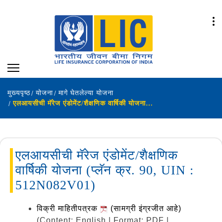
मुख्यपृष्ठ
योजना
मागे घेतलेल्या योजना
एलआयसीची मॅरेज एंडोमेंट/शैक्षणिक वार्षिकी योजना (प्लॅन क्र. 90, UIN : 512N082V01)
एलआयसीची मॅरेज एंडोमेंट/शैक्षणिक
वार्षिकी योजना (प्लॅन क्र. 90, UIN :
512N082V01)
विक्री माहितीपत्रक
(सामग्री इंग्रजीत आहे)
(Content: English | Format: PDF |