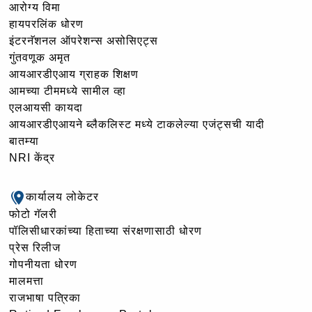
आरोग्य विमा
हायपरलिंक धोरण
इंटरनॅशनल ऑपरेशन्स असोसिएट्स
गुंतवणूक अमृत
आयआरडीएआय ग्राहक शिक्षण
आमच्या टीममध्ये सामील व्हा
एलआयसी कायदा
आयआरडीएआयने ब्लैकलिस्ट मध्ये टाकलेल्या एजंट्सची यादी
बातम्या
NRI केंद्र
कार्यालय लोकेटर
फोटो गॅलरी
पॉलिसीधारकांच्या हिताच्या संरक्षणासाठी धोरण
प्रेस रिलीज
गोपनीयता धोरण
मालमत्ता
राजभाषा पत्रिका