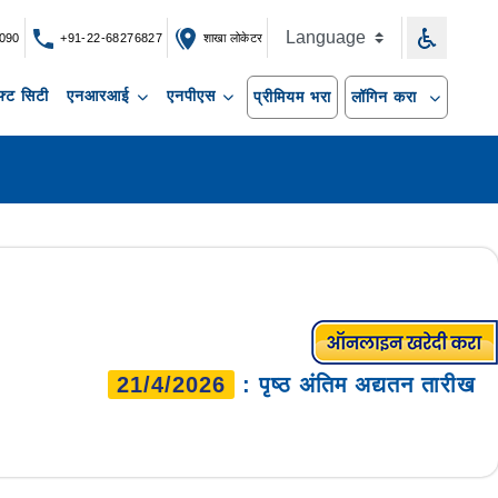
090
+91-22-68276827
शाखा लोकेटर
्ट सिटी
एनआरआई
एनपीएस
प्रीमियम भरा
लॉगिन करा
21/4/2026
: पृष्ठ अंतिम अद्यतन तारीख