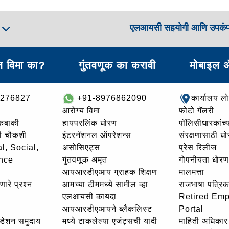
एलआयसी सहयोगी आणि उपकं
ा
 विमा का?
गुंतवणूक का करावी
मोबाइल 
8276827
+91-8976862090
कार्यालय ल
आरोग्य विमा
फोटो गॅलरी
थकबाकी
हायपरलिंक धोरण
पॉलिसीधारकांच्य
ची चौकशी
इंटरनॅशनल ऑपरेशन्स
संरक्षणासाठी ध
l, Social,
असोसिएट्स
प्रेस रिलीज
nce
गुंतवणूक अमृत
गोपनीयता धोरण
आयआरडीएआय ग्राहक शिक्षण
मालमत्ता
णारे प्रश्न
आमच्या टीममध्ये सामील व्हा
राजभाषा पत्रिक
एलआयसी कायदा
Retired Em
आयआरडीएआयने ब्लैकलिस्ट
Portal
उंडेशन समुदाय
मध्ये टाकलेल्या एजंट्सची यादी
माहिती अधिकार 