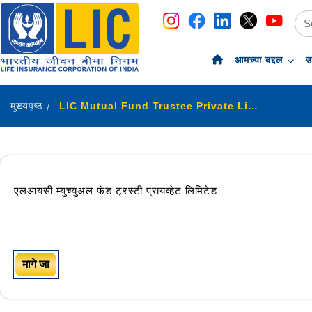
navigation
skip-to-content
आमच्या बद्दल
उ
मुख्यपृष्ठ
LIC Mutual Fund Trustee Private Limited
एलआयसी म्युच्युअल फंड ट्रस्टी प्रायव्हेट लिमिटेड
मागे जा