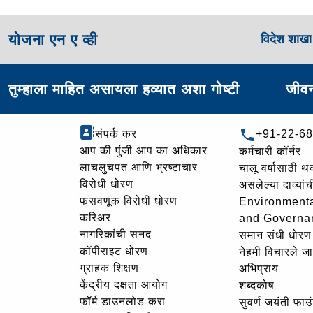
योजना एन ए व्ही
विदेश शाख
तुम्हाला माहित असायला हव्यात अशा गोष्टी
जीवन
संपर्क कर
+91-22-6
आप की पुंजी आप का अधिकार
कर्मचारी कॉर्नर
लाचलुचपत आणि भ्रष्टाचार
चालू वर्षासाठी 
विरोधी धोरण
असलेल्या दाव्यां
फसवणूक विरोधी धोरण
Environmenta
करिअर
and Governa
नागरिकांची सनद
समान संधी धोरण
कॉपीराइट धोरण
नेहमी विचारले जा
ग्राहक शिक्षण
अभिप्राय
केंद्रीय दक्षता आयोग
शब्दकोष
फॉर्म डाउनलोड करा
सुवर्ण जयंती फा