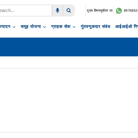
मुख्य विषयसूचीवर जा
8976862
Voice Search
Search
त्पादन
समूह योजना
ग्राहक सेवा
गुंतवणूकदार संबंध
आईआईओ गिफ