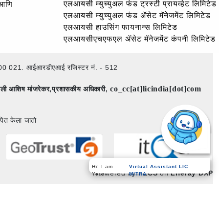
एलआयसी म्युच्युअल फंड ट्रस्टी प्रायव्हेट लिमिटेड
 आणि
एलआयसी म्युच्युअल फंड ॲसेट मॅनेजमेंट लिमिटेड
एलआयसी हाउसिंग फायनान्स लिमिटेड
एलआयसीएचएफएल ॲसेट मॅनेजमेंट कंपनी लिमिटेड
ई – 400 021. आईआरडीएआई रजिस्टर नं. - 512
co_cc[at]licindia[dot]com
िमाली आशिष मांजरेकर,प्रशासकीय अधिकारी,
पित केला जातो
Hi! I am
Virtual Assistant LIC
Your
Powered by
PECS
on
Liferay DXP
MITRA