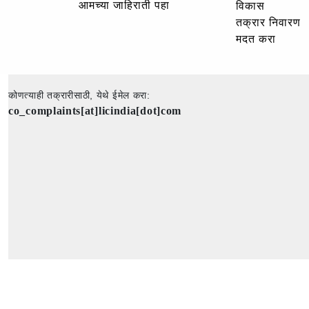
आमच्या जाहिराती पहा
विकास
तक्रार निवारण
मदत करा
कोणत्याही तक्रारीसाठी, येथे ईमेल करा:
co_complaints[at]licindia[dot]com
Copyright © 2025 - All Rights Reserved - Official Website of Life Insu
Corporation of India.