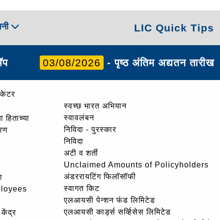
पनी
LIC Quick Tips
ॲप
03/08/2026
- पृष्ठ अंतिम अद्यतन तारीख
ोकेटर
स्वच्छ भारत अभियान
स्वावलंबन
ा हिताच्या
निविदा - पुरस्कार
ोरण
निविदा
अटी व शर्ती
Unclaimed Amounts of Policyholders
अंडररायटिंग फिलॉसॉफी
ा
स्वागत किट
ployees
एलआयसी पेन्शन फंड लिमिटेड
एलआयसी कार्ड्स सर्व्हिसेस लिमिटेड
केंद्र