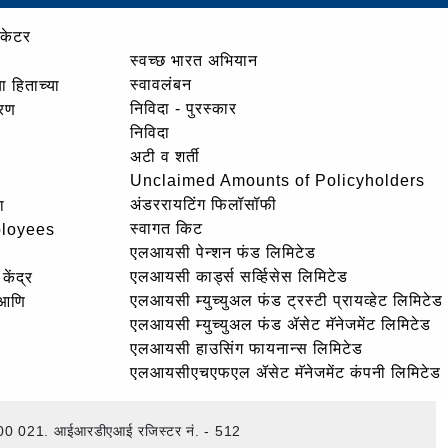
ोकेटर
स्वच्छ भारत अभियान
स्वावलंबन
ा हिताच्या
निविदा - पुरस्कार
ोरण
निविदा
अटी व शर्ती
Unclaimed Amounts of Policyholders
अंडररायटिंग फिलॉसॉफी
ा
स्वागत किट
ployees
एलआयसी पेन्शन फंड लिमिटेड
एलआयसी कार्ड्स सर्व्हिसेस लिमिटेड
केंद्र
एलआयसी म्युच्युअल फंड ट्रस्टी प्रायव्हेट लिमिटेड
 आणि
एलआयसी म्युच्युअल फंड ॲसेट मॅनेजमेंट लिमिटेड
एलआयसी हाउसिंग फायनान्स लिमिटेड
एलआयसीएचएफएल ॲसेट मॅनेजमेंट कंपनी लिमिटेड
ई – 400 021. आईआरडीएआई रजिस्टर नं. - 512