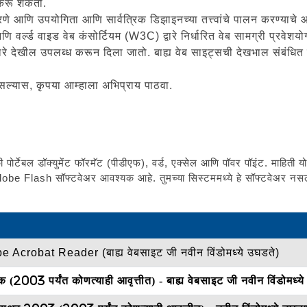
श करू शकतो.
रणे आणि उपयोगिता आणि सार्वत्रिक डिझाइनच्या तत्त्वांचे पालन करण्याचे 
्ड वाइड वेब कंसोर्टियम (W3C) द्वारे निर्धारित वेब सामग्री प्रवेशयोग्यत
वारे देखील उपलब्ध करून दिला जातो. बाह्य वेब साइट्सची देखभाल संबंधित वि
 असल्यास, कृपया आम्हाला अभिप्राय पाठवा.
र्टेबल डॉक्युमेंट फॉरमॅट (पीडीएफ), वर्ड, एक्सेल आणि पॉवर पॉइंट. माहिती योग
dobe Flash सॉफ्टवेअर आवश्यक आहे. तुमच्या सिस्टममध्ये हे सॉफ्टवेअर नस
 Acrobat Reader (बाह्य वेबसाइट जी नवीन विंडोमध्ये उघडते)
शक (2003 पर्यंत कोणत्याही आवृत्तीत) - बाह्य वेबसाइट जी नवीन विंडोमध्य