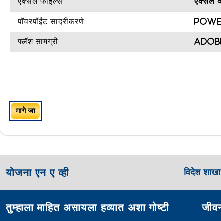
एक्सेल फाइल्स
एक्सेल व
पॉवरपॉईंट सादरीकरणे
PowerP
फ्लॅश सामग्री
Adobe 
मागे जा
योजना एन ए व्ही
विदेश शाख
तुम्हाला माहित असायला हव्यात अशा गोष्टी
जीवन