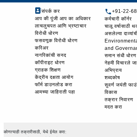
संपर्क कर
+91-22-6
आप की पुंजी आप का अधिकार
कर्मचारी कॉर्नर
लाचलुचपत आणि भ्रष्टाचार
चालू वर्षासाठी 
विरोधी धोरण
असलेल्या दाव्यां
फसवणूक विरोधी धोरण
Environmenta
करिअर
and Governa
नागरिकांची सनद
समान संधी धोरण
कॉपीराइट धोरण
नेहमी विचारले जा
ग्राहक शिक्षण
अभिप्राय
केंद्रीय दक्षता आयोग
शब्दकोष
फॉर्म डाउनलोड करा
सुवर्ण जयंती फा
आमच्या जाहिराती पहा
विकास
तक्रार निवारण
मदत करा
कोणत्याही तक्रारीसाठी, येथे ईमेल करा: