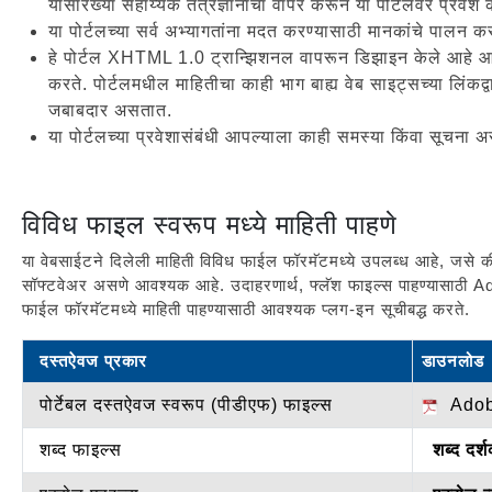
यांसारख्या सहाय्यक तंत्रज्ञानाचा वापर करून या पोर्टलवर प्रवे
या पोर्टलच्या सर्व अभ्यागतांना मदत करण्यासाठी मानकांचे पालन क
हे पोर्टल XHTML 1.0 ट्रान्झिशनल वापरून डिझाइन केले आहे आणि वर्ल
करते. पोर्टलमधील माहितीचा काही भाग बाह्य वेब साइट्सच्या लिंकद्
जबाबदार असतात.
या पोर्टलच्या प्रवेशासंबंधी आपल्याला काही समस्या किंवा सूचना
विविध फाइल स्वरूप मध्ये माहिती पाहणे
या वेबसाईटने दिलेली माहिती विविध फाईल फॉरमॅटमध्ये उपलब्ध आहे, जसे की पो
सॉफ्टवेअर असणे आवश्यक आहे. उदाहरणार्थ, फ्लॅश फाइल्स पाहण्यासाठी A
फाईल फॉरमॅटमध्ये माहिती पाहण्यासाठी आवश्यक प्लग-इन सूचीबद्ध करते.
दस्तऐवज प्रकार
डाउनलोड
पोर्टेबल दस्तऐवज स्वरूप (पीडीएफ) फाइल्स
Adobe
शब्द फाइल्स
शब्द दर्