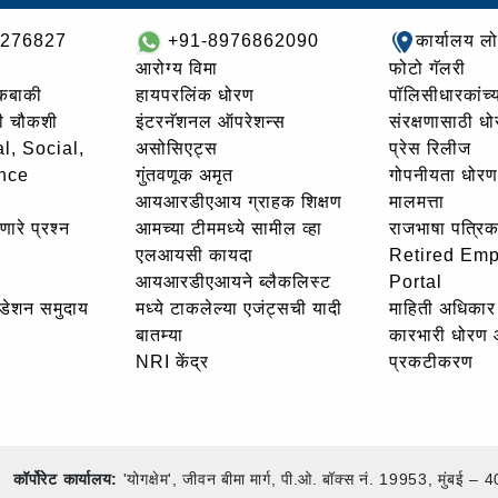
8276827
+91-8976862090
कार्यालय ल
आरोग्य विमा
फोटो गॅलरी
थकबाकी
हायपरलिंक धोरण
पॉलिसीधारकांच्य
ची चौकशी
इंटरनॅशनल ऑपरेशन्स
संरक्षणासाठी ध
l, Social,
असोसिएट्स
प्रेस रिलीज
nce
गुंतवणूक अमृत
गोपनीयता धोरण
आयआरडीएआय ग्राहक शिक्षण
मालमत्ता
णारे प्रश्न
आमच्या टीममध्ये सामील व्हा
राजभाषा पत्रिक
एलआयसी कायदा
Retired Em
आयआरडीएआयने ब्लैकलिस्ट
Portal
उंडेशन समुदाय
मध्ये टाकलेल्या एजंट्सची यादी
माहिती अधिकार 
बातम्या
कारभारी धोरण
NRI केंद्र
प्रकटीकरण
कॉर्पोरेट कार्यालय:
'योगक्षेम', जीवन बीमा मार्ग, पी.ओ. बॉक्स नं. 19953, मुंब