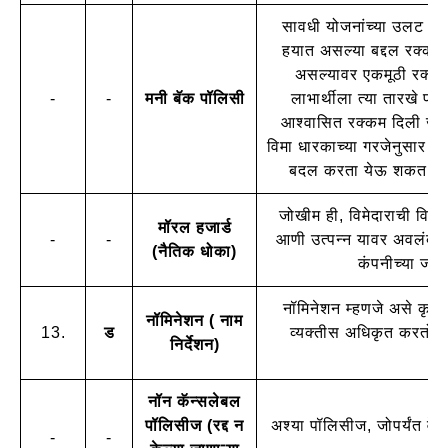
सावधी योजनांच्या उलट , मन
हयात असल्या बद्दल रक्कम
असल्यावर एकमूठी रक्कम 
-
-
मनी बॅक पॉलिसी
लाभार्थीला त्या तारखे पर
आश्वासित रक्कम दिली जाते
विमा धारकाच्या गरजेनुसार ठर
बदल करता येऊ शकत असल्य
जोखीम ही, विमेदाराची विम्
मॉरल हजार्ड
-
-
आणी उत्पन्न यावर अवलंबून 
(नैतिक धोका)
कंपनीच्या जोख
नॉमिनेशन म्हणजे असे कृत्
नॉमिनेशन ( नाम
13.
ड
व्यक्तीस अधिकृत करतो. ज
निर्देशन)
नॉन कॅन्सलेबल
पॉलिसीज (रद्द न
अश्या पॉलिसीज, जोपर्यंत वेळ
-
-