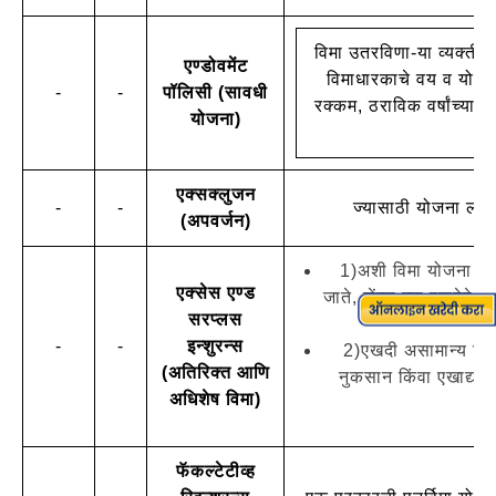
विमा उतरविणा-या व्यक्तीस
एण्डोवमेंट
विमाधारकाचे वय व योजनेच
-
-
पॉलिसी (सावधी
रक्कम, ठराविक वर्षांच्या क
योजना)
आध
एक्सक्लुजन
-
-
ज्यासाठी योजना लाभ 
(अपवर्जन)
1)अशी विमा योजना ज्या
एक्सेस एण्ड
जाते, जेंव्हा त्या रकमेप
सरप्लस
-
-
इन्शुरन्स
2)एखदी असामान्य किंव
(अतिरिक्त आणि
नुकसान किंवा एखाद्या 
अधिशेष विमा)
फॅकल्टेटीव्ह