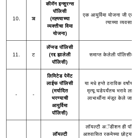
कीमॅन इन्शुरन्स
पॉलिसी
एक आयुर्विमा योजना जी एक व्य
10.
ञ
(मह्त्वाच्या
त्याच्या व्यवसाय
व्यक्तीचा विमा
योजना)
लॅप्स्ड पॉलिसी
11.
ट
(रद्द झालेली
समाप्त केलेली पॉलिसीव ज
पॉलिसी)
लिमिटेड पेमेंट
लाईफ पॉलिसी
या मधे हप्ते ठराविक वर्षांच
(मर्यादित
मृत्यू घडेपर्यंतच भरावे लागत
-
-
भरण्याची
लाभार्थींना मंजूर केले जात
आयुर्विमा
पॉलिसी)
लॉयल्टी अॅडीशन ही पॉलिसीच्
लॉयल्टी
आश्वासित रकमेच्या छोट्या प