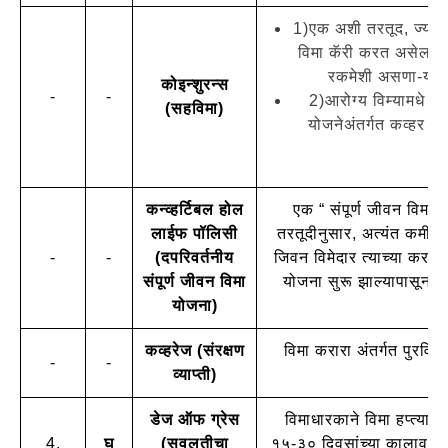
1)एक अशी तरतूद, ज्यामधे,
विमा कॅरी करत असेल तर 
रकमेशी असणा-या वि
कोइन्शुरन्स
-
-
2)आरोग्य विम्यामधे अ
(सहविमा)
योजनेअंतर्गत कव्हर के
८
कन्व्हर्टिबल होल
एक “ संपूर्ण जीवन विमा 
लाईफ पॉलिसी
तरतूदीनुसार, अत्यंत कमी व
-
-
(दपरिवर्तनीय
जिवन विमेदार त्याच्या करकि
संपूर्ण जीवन विमा
योजना सुरू झाल्यापासून ५ 
योजना)
कव्हरेज (संरक्षण
विमा करारा अंतर्गत पुरविलेल
-
-
व्याप्ती)
अन
डेज ऑफ ग्रेस
विमाधारकाने विमा हप्त्याच
4.
घ
(सवलतीचा
१५-३० दिवसांच्या कालावधीम