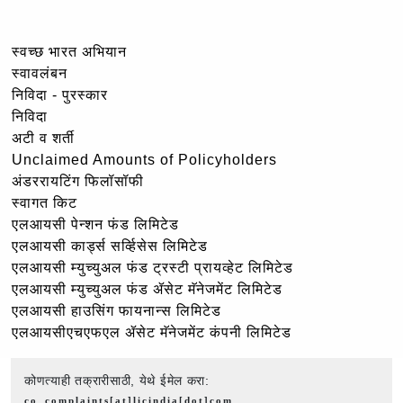
स्वच्छ भारत अभियान
स्वावलंबन
निविदा - पुरस्कार
निविदा
अटी व शर्ती
Unclaimed Amounts of Policyholders
अंडररायटिंग फिलॉसॉफी
स्वागत किट
एलआयसी पेन्शन फंड लिमिटेड
एलआयसी कार्ड्स सर्व्हिसेस लिमिटेड
एलआयसी म्युच्युअल फंड ट्रस्टी प्रायव्हेट लिमिटेड
एलआयसी म्युच्युअल फंड ॲसेट मॅनेजमेंट लिमिटेड
एलआयसी हाउसिंग फायनान्स लिमिटेड
एलआयसीएचएफएल ॲसेट मॅनेजमेंट कंपनी लिमिटेड
कोणत्याही तक्रारीसाठी, येथे ईमेल करा:
co_complaints[at]licindia[dot]com