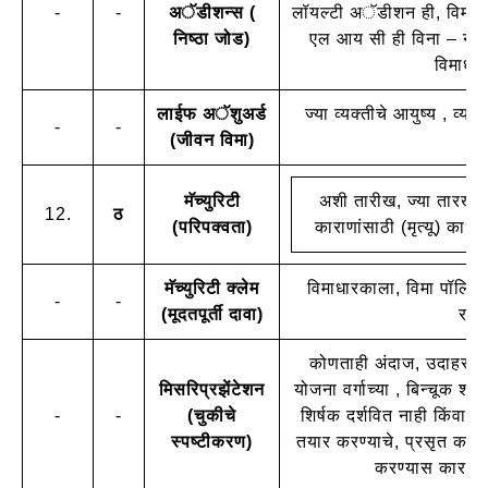
-
-
अॅडीशन्स (
लॉयल्टी अॅडीशन ही, विमा क
निष्ठा जोड)
एल आय सी ही विना – नफा 
विमाधार
लाईफ अॅशुअर्ड
ज्या व्यक्तीचे आयुष्य , व्य
-
-
(जीवन विमा)
मॅच्युरिटी
अशी तारीख, ज्या तारखेल
12.
ठ
(परिपक्वता)
काराणांसाठी (मृत्यू) काध
मॅच्युरिटी क्लेम
विमाधारकाला, विमा पॉलिसीच
-
-
(मूदतपूर्ती दावा)
रकमे
कोणताही अंदाज, उदाहरण, प
मिसरिप्रझेंटेशन
योजना वर्गाच्या , बिन्चूक शर
-
-
(चुकीचे
शिर्षक दर्शवित नाही किंवा प
स्पष्टीकरण)
तयार करण्याचे, प्रसृत करण्
करण्यास कारणीभूत