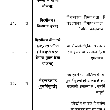
केल्या जाणाऱ्या
योजना)
विमाधारक, विमेदाराला , विमेद
प्रिमीयम (
14.
ढ़
घडल्यावर, विमाधारकाला लाभ 
विम्याचा हप्ता)
नियमित कालबध्द भरण्
प्रिमीयम बॅक टर्म
इन्शुरन्स प्लॅन्स
या योजनांमधे,विमाधारक योजन
-
-
(विमाहप्ते परत
सर्व हप्त्यांचा परतावा देण्य
देणारा मुदत विमा
झाल्यास, संप
योजना)
रद्द झालेल्या पॉलिसीची चाल
रीइन्स्टेटमेंट
पुनर्नियुक्ती होऊ शकते.कंपनी
15.
ण
(पुनर्नियुक्ती)
बदलली असल्यास , पुनर्नियुक
संपूर्ण 
जोखीम म्हणजे विमाकंपनी जे
लोकसंख्येच्या व्यापक आधा