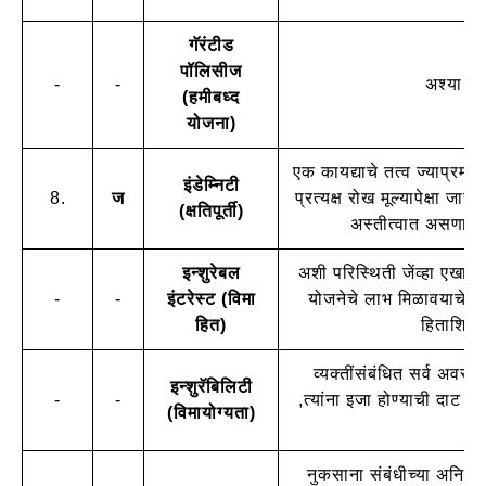
गॅरंटीड
पॉलिसीज
-
-
अश्या यो
(हमीबध्द
योजना)
एक कायद्याचे तत्व ज्याप्रमाण
इंडेम्निटी
8.
ज
प्रत्यक्ष रोख मूल्यापेक्षा जास
(क्षतिपूर्ती)
अस्तीत्वात असणा-या 
इन्शुरेबल
अशी परिस्थिती जेंव्हा एखाद
-
-
इंटरेस्ट (विमा
योजनेचे लाभ मिळावयाचे आ
हित)
हिताशिवा
व्यक्तींसंबंधित सर्व अवस्थ
इन्शुरॅबिलिटी
-
-
,त्यांना इजा होण्याची दाट शक
(विमायोग्यता)
नुकसाना संबंधीच्या अनिश