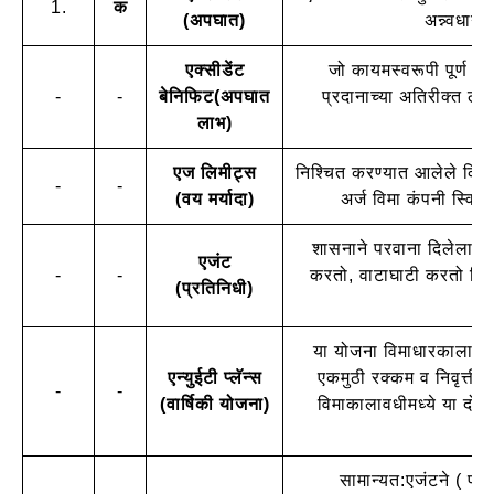
1.
क
(अपघात)
अन्न्वधान
एक्सीडेंट
जो कायमस्वरूपी पूर्ण अपं
-
-
बेनिफिट(अपघात
प्रदानाच्या अतिरीक्त लाभ
लाभ)
एज लिमीट्स
निश्चित करण्यात आलेले किमान
-
-
(वय मर्यादा)
अर्ज विमा कंपनी स्वि
शासनाने परवाना दिलेला वि
एजंट
-
-
करतो, वाटाघाटी करतो किं
(प्रतिनिधी)
या योजना विमाधारकाला अथवा
एन्युईटी प्लॅन्स
एकमुठी रक्कम व निवृत्तीव
-
-
(वार्षिकी योजना)
विमाकालावधीमध्ये या दोघ
सामान्यत:एजंटने ( प्र