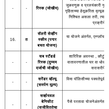
जुळवणुक व प्रलयंकारी नुकसान
-
-
रिस्क (जोखीम)
गृहिताच्या हेतूकरिता मृत्यूक
निश्चित असला तरी, त्याची 
प्रक्रीयेस
सॅलरी सेव्हींग
या योजने अंतर्गत, एम्प्लॉयरने
16.
त
स्कीम (पगार
बचत योजना)
सब स्टॅंडर्ड
शारिरिक अवस्था , कौटुंबि
-
-
रिस्क (दुय्यम
वातावरणातील घर वा धोकादा
दर्जाची जोखीम)
सरासरीपेक्ष
सरेंडर व्हॅल्यू
विमा पॉलिसीच्या पक्वतेपूर्व
-
-
(समर्पण मूल्य)
सर्व्हायवल
बेनिफीट
पैसे परतावा योजनेअंतर्गत हप
-
-
(सजीविततेचा