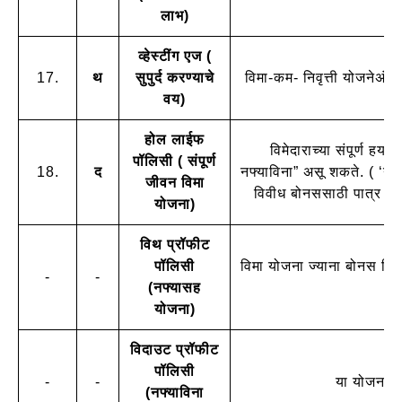
लाभ)
व्हेस्टींग एज (
17.
थ
सुपुर्द करण्याचे
विमा-कम- निवृत्ती योजनेअंतर्
वय)
होल लाईफ
विमेदाराच्या संपूर्ण हय
पॉलिसी ( संपूर्ण
18.
द
नफ्याविना” असू शकते. ( ‘न
जीवन विमा
विवीध बोनससाठी पात्र अस
योजना)
विथ प्रॉफीट
पॉलिसी
विमा योजना ज्याना बोनस मिळव
-
-
(नफ्यासह
योजना)
विदाउट प्रॉफीट
पॉलिसी
-
-
या योजनांन
(नफ्याविना