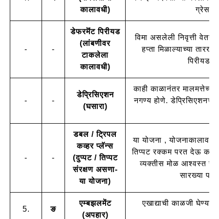
कालावधी)
ग्रेस 
डेफरमॆंट पिरीयड
विमा असलेली निवृत्ती वेतन य
(लांबणीवर
-
-
हप्ता मिळाल्याच्या तारखे
टाकलेला
पिरीयडची
कालावधी)
काही काळानंतर मालमत्तेच्या
डेप्रिसिएशन
-
-
नगण्य होणे. डेप्रिसिएशनचा व
(घसारा)
नि
डबल / ट्रिपल
या योजना , योजनाकालावधीमधे
कव्हर प्लॅन्स
तिप्पट रक्कम परत देऊ करत
-
-
(दुप्पट / तिप्पट
व्यक्तीस मोळ आश्वस्त रक्
संरक्षण असणा-
सारख्या परि
या योजना)
एम्बझलमेंट
एखाद्याची काळजी घेण्याची
5.
ङ
(अपहार)