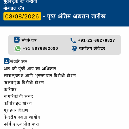
गुंतवणूक का करावी
मोबाइल ॲप
03/08/2026
- पृष्ठ अंतिम अद्यतन तारीख
संपर्क कर
+91-22-68276827
+91-8976862090
कार्यालय लोकेटर
संपर्क कर
आप की पुंजी आप का अधिकार
लाचलुचपत आणि भ्रष्टाचार विरोधी धोरण
फसवणूक विरोधी धोरण
करिअर
नागरिकांची सनद
कॉपीराइट धोरण
ग्राहक शिक्षण
केंद्रीय दक्षता आयोग
फॉर्म डाउनलोड करा