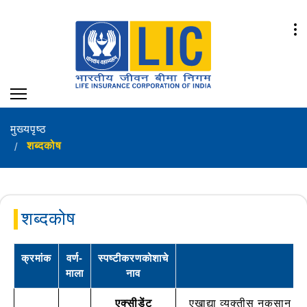
मुख्यपृष्ठ
शब्दकोष
शब्दकोष
क्रमांक
वर्ण-
स्पष्टीकरणकोशाचे
माला
नाव
एक्सीडेंट
एखाद्या व्यक्तीस नुकसान /