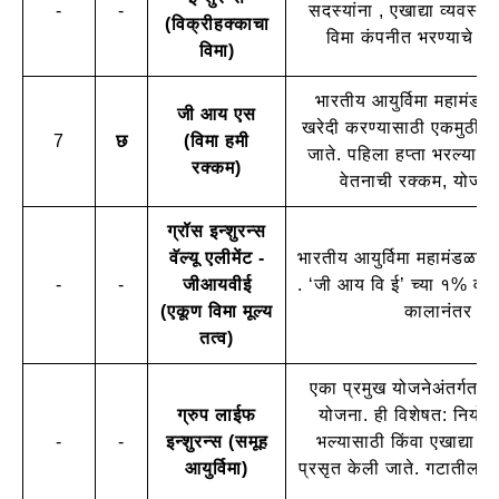
-
-
सदस्यांना , एखाद्या व्यवस्थ
(विक्रीहक्काचा
विमा कंपनीत भरण्याचे मा
विमा)
भारतीय आयुर्विमा महामंडळा
जी आय एस
खरेदी करण्यासाठी एकमुठी ख
7
छ
(विमा हमी
जाते. पहिला हप्ता भरल्यानंत
रक्कम)
वेतनाची रक्कम, योजना स
ग्रॉस इन्शुरन्स
वॅल्यू एलीमेंट -
भारतीय आयुर्विमा महामंडळाच
-
-
जीआयवीई
. ‘जी आय वि ई’ च्या १% वार्
(एकूण विमा मूल्य
कालानंतर मृत्य
तत्व)
एका प्रमुख योजनेअंतर्गत वैद
ग्रुप लाईफ
योजना. ही विशेषत: नियोक्त
-
-
इन्शुरन्स (समूह
भल्यासाठी किंवा एखाद्या म
आयुर्विमा)
प्रसृत केली जाते. गटातील व्यक