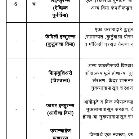
रिइन्शुरन्स
एक प्रकारची पुनर्विमा योजना
6.
च
(ऎच्छिक
अन्य विमा कंपनीकडून दे
पुर्नर्विमा)
एका कराराद्वारे कुटुंब
फॅमिली इन्शुरन्स
,सामान्यत:,कुटुंबाला पोसणा-
-
-
(कुटुंबाचा विमा)
व पॉलिसी प्रसृत केल्या नंत
अन्य व्यक्तीसाठी विश्वासा
फिड्युशिअरी
कोसळण्यामूळे होणा-या नुकसा
-
-
(विश्चस्त)
संरक्षण. केंद्र शासनाने 
नुकसानापासून संरक्षण पू
आगीमूळे व विज कोसळण्यामूळे
फायर इन्शुरन्स
-
-
नुकसानापासून संरक्षण. केंद
(आगीचा विमा)
होणा-या नुकसानापासून संरक्ष
फ्रान्चाईज
विम्याचे एक स्वरूप, ज्याम
इन्शुरन्स