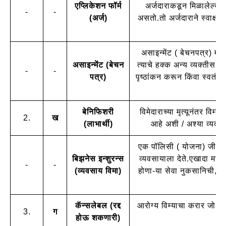
एप्लिकेशन फॉर्म
अर्जदाराकडून मिळालेल्या 
-
-
(अर्ज)
असतो.तो अर्जदाराने स्वाक्ष
असाइन्मेंट ( बेचनपत्र) म्ह
असाइन्मेंट (बेचन
त्याचे हक्क अन्य व्यक्तीस 
-
-
पत्र)
पृष्ठांकन करून किंवा स्वतंत्
बेनिफिशरी
विमेदाराच्या मृत्यूनंतर विम्
2.
ख
(लाभार्थी)
आहे अशी / अश्या व्यक्ती 
एक पॉलिसी ( योजना) जी लाभां
बिझनेस इन्शुरन्स
व्यवसायाला देते.एखादा महत्
-
-
(व्यवसाय विमा)
होणा-या सेवा नुकसानिची, न
कॅन्सलेबल (रद्द
आरोग्य विम्याचा करार जो योज
3.
ग
होऊ शकणारी)