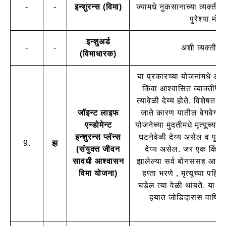
-
-
इन्शुरन्स (विमा)
ज्यामधे नुकसानाच्या व्यक्त
पुरेश्या मोठ
इन्शुअर्ड
-
-
अशी व्यक्ती ज
(विमाधारक)
या प्रकारच्या योजनांमधे आश
किंवा आश्वासित व्याक्तींपै
त्यावेळी देय्य होते. विशेष
जॉइन्ट लाइफ
जाते कारण यातील वेगवेगळे 
एन्डोमेन्ट
योजनेच्या मुदतीमधे मृत्यूच्या
इन्शुरन्स प्लॅन्स
घटनेवेळी देय्य असेल व पुन्ह
9.
झ
(संयुक्त जीवन
देय्य असेल. जर एक किंवा द
सावधी आश्वासन
झालेल्या सर्व बोनससह आश्वास
विमा योजना)
हप्ता भरणे , मृत्यूच्या पह
घडेल त्या वेळी थांबते. या 
हयात जोडिदारास वार्षिकी