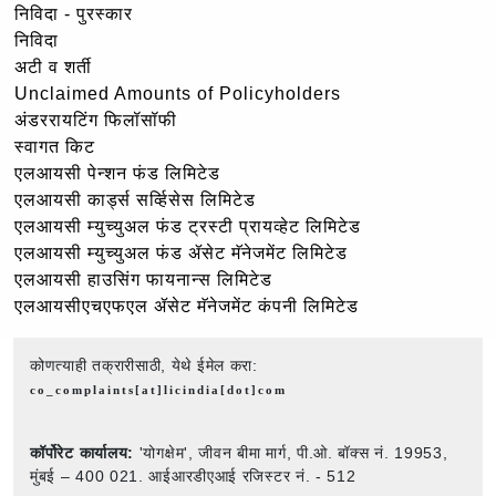
निविदा - पुरस्कार
निविदा
अटी व शर्ती
Unclaimed Amounts of Policyholders
अंडररायटिंग फिलॉसॉफी
स्वागत किट
एलआयसी पेन्शन फंड लिमिटेड
एलआयसी कार्ड्स सर्व्हिसेस लिमिटेड
एलआयसी म्युच्युअल फंड ट्रस्टी प्रायव्हेट लिमिटेड
एलआयसी म्युच्युअल फंड ॲसेट मॅनेजमेंट लिमिटेड
एलआयसी हाउसिंग फायनान्स लिमिटेड
एलआयसीएचएफएल ॲसेट मॅनेजमेंट कंपनी लिमिटेड
कोणत्याही तक्रारीसाठी, येथे ईमेल करा:
co_complaints[at]licindia[dot]com
कॉर्पोरेट कार्यालय:
'योगक्षेम', जीवन बीमा मार्ग, पी.ओ. बॉक्स नं. 19953,
मुंबई – 400 021. आईआरडीएआई रजिस्टर नं. - 512