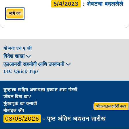
5/4/2023
: शेवटचा बदललेले
मागे जा
योजना एन ए व्ही
विदेश शाखा
एलआयसी सहयोगी आणि उपकंपनी
LIC Quick Tips
तुम्हाला माहित असायला हव्यात अशा गोष्टी
जीवन विमा का?
गुंतवणूक का करावी
मोबाइल ॲप
03/08/2026
- पृष्ठ अंतिम अद्यतन तारीख