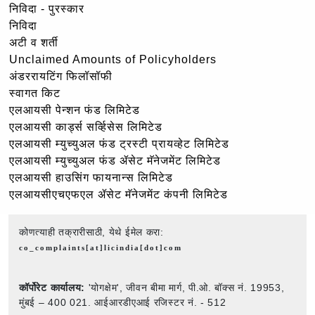
निविदा - पुरस्कार
निविदा
अटी व शर्ती
Unclaimed Amounts of Policyholders
अंडररायटिंग फिलॉसॉफी
स्वागत किट
एलआयसी पेन्शन फंड लिमिटेड
एलआयसी कार्ड्स सर्व्हिसेस लिमिटेड
एलआयसी म्युच्युअल फंड ट्रस्टी प्रायव्हेट लिमिटेड
एलआयसी म्युच्युअल फंड ॲसेट मॅनेजमेंट लिमिटेड
एलआयसी हाउसिंग फायनान्स लिमिटेड
एलआयसीएचएफएल ॲसेट मॅनेजमेंट कंपनी लिमिटेड
कोणत्याही तक्रारीसाठी, येथे ईमेल करा:
co_complaints[at]licindia[dot]com
कॉर्पोरेट कार्यालय:
'योगक्षेम', जीवन बीमा मार्ग, पी.ओ. बॉक्स नं. 19953,
मुंबई – 400 021. आईआरडीएआई रजिस्टर नं. - 512