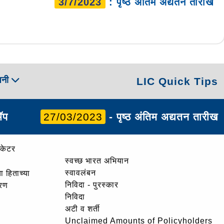
3/7/2023
: पृष्ठ अंतिम अद्यतन तारीख
पनी
LIC Quick Tips
ॲप
27/03/2023
- पृष्ठ अंतिम अद्यतन तारीख
ोकेटर
स्वच्छ भारत अभियान
स्वावलंबन
ा हिताच्या
निविदा - पुरस्कार
ोरण
निविदा
अटी व शर्ती
Unclaimed Amounts of Policyholders