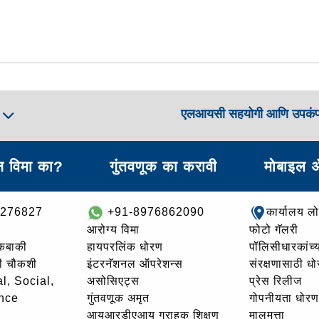
एलआयसी सहयोगी आणि उपकं
ा
 विमा का?
गुंतवणूक का करावी
मोबाइल 
8276827
+91-8976862090
कार्यालय ल
आरोग्य विमा
फोटो गॅलरी
थकबाकी
हायपरलिंक धोरण
पॉलिसीधारकांच्य
ची चौकशी
इंटरनॅशनल ऑपरेशन्स
संरक्षणासाठी ध
l, Social,
असोसिएट्स
प्रेस रिलीज
nce
गुंतवणूक अमृत
गोपनीयता धोरण
आयआरडीएआय ग्राहक शिक्षण
मालमत्ता