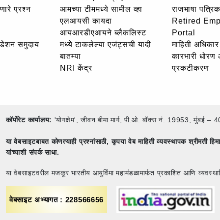
णारे प्रश्न
आमच्या टीममध्ये सामील व्हा
राजभाषा पत्रिक
एलआयसी कायदा
Retired Em
आयआरडीएआयने ब्लैकलिस्ट
Portal
उंडेशन समुदाय
मध्ये टाकलेल्या एजंट्सची यादी
माहिती अधिकार 
बातम्या
कारभारी धोरण
NRI केंद्र
प्रकटीकरण
कॉर्पोरेट कार्यालय:
'योगक्षेम', जीवन बीमा मार्ग, पी.ओ. बॉक्स नं. 19953, मुंब
या वेबसाइटबाबत कोणत्याही प्रश्नांसाठी,
कृपया वेब माहिती व्यवस्थापक श्रीमती ह
यांच्याशी संपर्क साधा.
या वेबसाइटवरील मजकूर भारतीय आयुर्विमा महामंडळामार्फत प्रकाशित आणि व्यवस्था
वेबसाइट अभ्यागत : 228566656