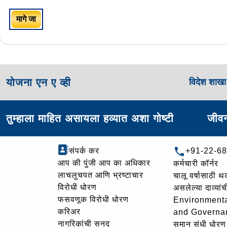
मागे जा
योजना एन ए व्ही
विदेश शाख
तुम्हाला माहित असायला हव्यात अशा गोष्टी
जीवन
संपर्क कर
+91-22-6
आप की पुंजी आप का अधिकार
कर्मचारी कॉर्नर
लाचलुचपत आणि भ्रष्टाचार
चालू वर्षासाठी 
विरोधी धोरण
असलेल्या दाव्यां
फसवणूक विरोधी धोरण
Environmenta
करिअर
and Governa
नागरिकांची सनद
समान संधी धोरण