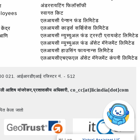
अंडररायटिंग फिलॉसॉफी
ा
स्वागत किट
ployees
एलआयसी पेन्शन फंड लिमिटेड
एलआयसी कार्ड्स सर्व्हिसेस लिमिटेड
केंद्र
एलआयसी म्युच्युअल फंड ट्रस्टी प्रायव्हेट लिमिटेड
 आणि
एलआयसी म्युच्युअल फंड ॲसेट मॅनेजमेंट लिमिटेड
एलआयसी हाउसिंग फायनान्स लिमिटेड
एलआयसीएचएफएल ॲसेट मॅनेजमेंट कंपनी लिमिटेड
ई – 400 021. आईआरडीएआई रजिस्टर नं. - 512
co_cc[at]licindia[dot]com
िमाली आशिष मांजरेकर,प्रशासकीय अधिकारी,
पित केला जातो
Virtual Assistant LIC
Hi! I am