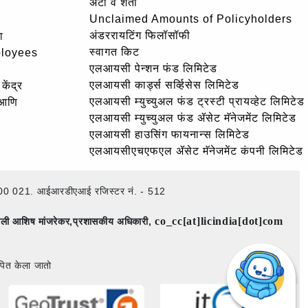
अटी व शर्ती
Unclaimed Amounts of Policyholders
अंडररायटिंग फिलॉसॉफी
ा
स्वागत किट
ployees
एलआयसी पेन्शन फंड लिमिटेड
एलआयसी कार्ड्स सर्व्हिसेस लिमिटेड
केंद्र
एलआयसी म्युच्युअल फंड ट्रस्टी प्रायव्हेट लिमिटेड
 आणि
एलआयसी म्युच्युअल फंड ॲसेट मॅनेजमेंट लिमिटेड
एलआयसी हाउसिंग फायनान्स लिमिटेड
एलआयसीएचएफएल ॲसेट मॅनेजमेंट कंपनी लिमिटेड
ई – 400 021. आईआरडीएआई रजिस्टर नं. - 512
co_cc[at]licindia[dot]com
िमाली आशिष मांजरेकर,प्रशासकीय अधिकारी,
पित केला जातो