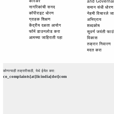
करिअर
and Governa
नागरिकांची सनद
समान संधी धोरण
कॉपीराइट धोरण
नेहमी विचारले जा
ग्राहक शिक्षण
अभिप्राय
केंद्रीय दक्षता आयोग
शब्दकोष
फॉर्म डाउनलोड करा
सुवर्ण जयंती फा
आमच्या जाहिराती पहा
विकास
तक्रार निवारण
मदत करा
कोणत्याही तक्रारीसाठी, येथे ईमेल करा:
co_complaints[at]licindia[dot]com