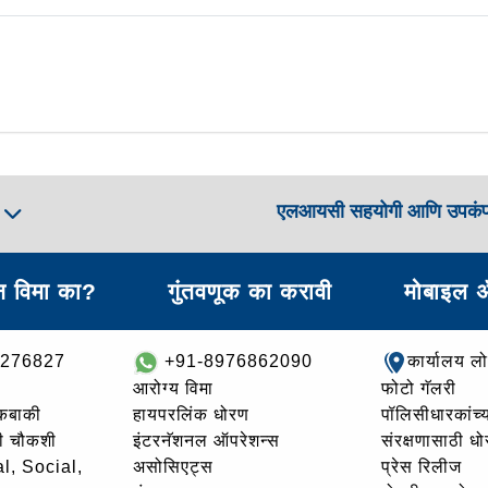
एलआयसी सहयोगी आणि उपकं
ा
 विमा का?
गुंतवणूक का करावी
मोबाइल 
8276827
+91-8976862090
कार्यालय ल
आरोग्य विमा
फोटो गॅलरी
थकबाकी
हायपरलिंक धोरण
पॉलिसीधारकांच्य
ची चौकशी
इंटरनॅशनल ऑपरेशन्स
संरक्षणासाठी ध
l, Social,
असोसिएट्स
प्रेस रिलीज