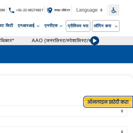
090
+91-22-68276827
शाखा लोकेटर
्ट सिटी
एनआरआई
एनपीएस
प्रीमियम भरा
लॉगिन करा
कार*
AAO (जनरलिस्ट/स्पेशालिस्ट/सहाय्यक अभियंता)-२०२५ चे