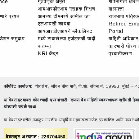
nce
गुंतवणूक अमृत
गोपनीयता धोरण
आयआरडीएआय ग्राहक शिक्षण
मालमत्ता
णारे प्रश्न
आमच्या टीममध्ये सामील व्हा
राजभाषा पत्रिक
एलआयसी कायदा
Retired Em
आयआरडीएआयने ब्लैकलिस्ट
Portal
उंडेशन समुदाय
मध्ये टाकलेल्या एजंट्सची यादी
माहिती अधिकार 
बातम्या
कारभारी धोरण
NRI केंद्र
प्रकटीकरण
कॉर्पोरेट कार्यालय:
'योगक्षेम', जीवन बीमा मार्ग, पी.ओ. बॉक्स नं. 19953, मुंब
या वेबसाइटबाबत कोणत्याही प्रश्नांसाठी,
कृपया वेब माहिती व्यवस्थापक श्रीमती ह
यांच्याशी संपर्क साधा.
या वेबसाइटवरील मजकूर भारतीय आयुर्विमा महामंडळामार्फत प्रकाशित आणि व्यवस्था
वेबसाइट अभ्यागत : 226704450