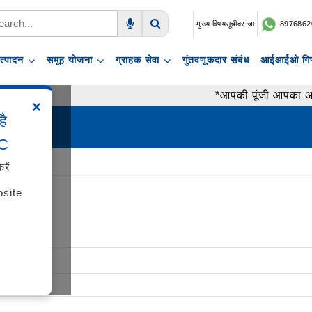
मुख्य विषयसूचीवर जा
8976862
Voice Search
Search
त्पादन
समूह योजना
ग्राहक सेवा
गुंतवणूकदार संबंध
आईआईओ गिफ
*आपकी पूंजी आपका अधि
×
है
IC
रें
bsite