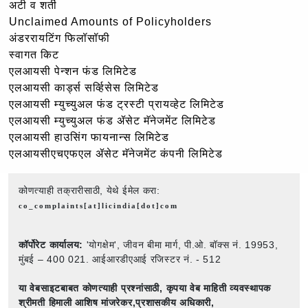
अटी व शर्ती
Unclaimed Amounts of Policyholders
अंडररायटिंग फिलॉसॉफी
स्वागत किट
एलआयसी पेन्शन फंड लिमिटेड
एलआयसी कार्ड्स सर्व्हिसेस लिमिटेड
एलआयसी म्युच्युअल फंड ट्रस्टी प्रायव्हेट लिमिटेड
एलआयसी म्युच्युअल फंड ॲसेट मॅनेजमेंट लिमिटेड
एलआयसी हाउसिंग फायनान्स लिमिटेड
एलआयसीएचएफएल ॲसेट मॅनेजमेंट कंपनी लिमिटेड
कोणत्याही तक्रारीसाठी, येथे ईमेल करा:
co_complaints[at]licindia[dot]com
कॉर्पोरेट कार्यालय:
'योगक्षेम', जीवन बीमा मार्ग, पी.ओ. बॉक्स नं. 19953,
मुंबई – 400 021. आईआरडीएआई रजिस्टर नं. - 512
या वेबसाइटबाबत कोणत्याही प्रश्नांसाठी,
कृपया वेब माहिती व्यवस्थापक
श्रीमती हिमाली आशिष मांजरेकर,प्रशासकीय अधिकारी,