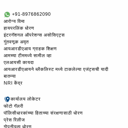
+91-8976862090
आरोग्य विमा
हायपरलिंक धोरण
इंटरनॅशनल ऑपरेशन्स असोसिएट्स
गुंतवणूक अमृत
आयआरडीएआय ग्राहक शिक्षण
आमच्या टीममध्ये सामील व्हा
एलआयसी कायदा
आयआरडीएआयने ब्लैकलिस्ट मध्ये टाकलेल्या एजंट्सची यादी
बातम्या
NRI केंद्र
कार्यालय लोकेटर
फोटो गॅलरी
पॉलिसीधारकांच्या हिताच्या संरक्षणासाठी धोरण
प्रेस रिलीज
गोपनीयता धोरण