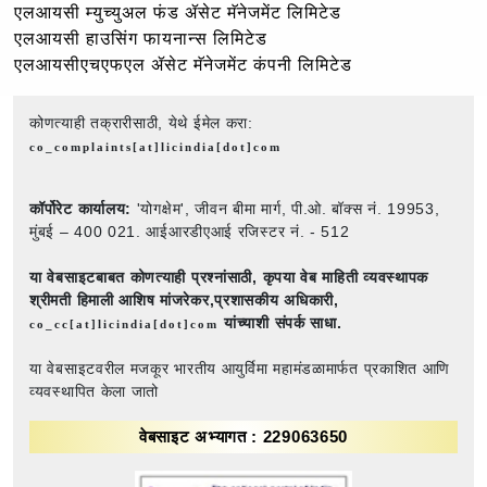
एलआयसी म्युच्युअल फंड ॲसेट मॅनेजमेंट लिमिटेड
एलआयसी हाउसिंग फायनान्स लिमिटेड
एलआयसीएचएफएल ॲसेट मॅनेजमेंट कंपनी लिमिटेड
कोणत्याही तक्रारीसाठी, येथे ईमेल करा:
co_complaints[at]licindia[dot]com
कॉर्पोरेट कार्यालय:
'योगक्षेम', जीवन बीमा मार्ग, पी.ओ. बॉक्स नं. 19953,
मुंबई – 400 021. आईआरडीएआई रजिस्टर नं. - 512
या वेबसाइटबाबत कोणत्याही प्रश्नांसाठी,
कृपया वेब माहिती व्यवस्थापक
श्रीमती हिमाली आशिष मांजरेकर,प्रशासकीय अधिकारी,
यांच्याशी संपर्क साधा.
co_cc[at]licindia[dot]com
या वेबसाइटवरील मजकूर भारतीय आयुर्विमा महामंडळामार्फत प्रकाशित आणि
व्यवस्थापित केला जातो
वेबसाइट अभ्यागत : 229063650