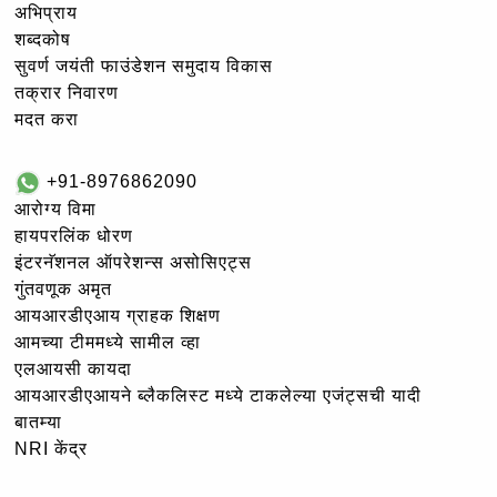
अभिप्राय
शब्दकोष
सुवर्ण जयंती फाउंडेशन समुदाय विकास
तक्रार निवारण
मदत करा
+91-8976862090
आरोग्य विमा
हायपरलिंक धोरण
इंटरनॅशनल ऑपरेशन्स असोसिएट्स
गुंतवणूक अमृत
आयआरडीएआय ग्राहक शिक्षण
आमच्या टीममध्ये सामील व्हा
एलआयसी कायदा
आयआरडीएआयने ब्लैकलिस्ट मध्ये टाकलेल्या एजंट्सची यादी
बातम्या
NRI केंद्र