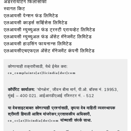
अंडररायटिंग फिलॉसॉफी
स्वागत किट
एलआयसी पेन्शन फंड लिमिटेड
एलआयसी कार्ड्स सर्व्हिसेस लिमिटेड
एलआयसी म्युच्युअल फंड ट्रस्टी प्रायव्हेट लिमिटेड
एलआयसी म्युच्युअल फंड ॲसेट मॅनेजमेंट लिमिटेड
एलआयसी हाउसिंग फायनान्स लिमिटेड
एलआयसीएचएफएल ॲसेट मॅनेजमेंट कंपनी लिमिटेड
कोणत्याही तक्रारीसाठी, येथे ईमेल करा:
co_complaints[at]licindia[dot]com
कॉर्पोरेट कार्यालय:
'योगक्षेम', जीवन बीमा मार्ग, पी.ओ. बॉक्स नं. 19953,
मुंबई – 400 021. आईआरडीएआई रजिस्टर नं. - 512
या वेबसाइटबाबत कोणत्याही प्रश्नांसाठी,
कृपया वेब माहिती व्यवस्थापक
श्रीमती हिमाली आशिष मांजरेकर,प्रशासकीय अधिकारी,
यांच्याशी संपर्क साधा.
co_cc[at]licindia[dot]com