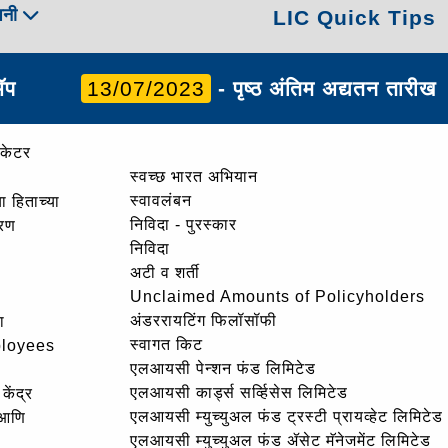
पनी
LIC Quick Tips
ॲप
13/07/2023
- पृष्ठ अंतिम अद्यतन तारीख
ोकेटर
स्वच्छ भारत अभियान
स्वावलंबन
ा हिताच्या
निविदा - पुरस्कार
ोरण
निविदा
अटी व शर्ती
Unclaimed Amounts of Policyholders
अंडररायटिंग फिलॉसॉफी
ा
स्वागत किट
ployees
एलआयसी पेन्शन फंड लिमिटेड
एलआयसी कार्ड्स सर्व्हिसेस लिमिटेड
केंद्र
एलआयसी म्युच्युअल फंड ट्रस्टी प्रायव्हेट लिमिटेड
 आणि
एलआयसी म्युच्युअल फंड ॲसेट मॅनेजमेंट लिमिटेड