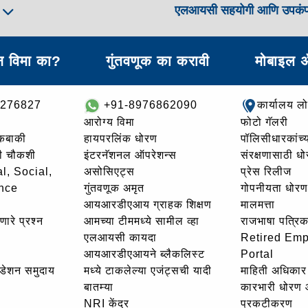
एलआयसी सहयोगी आणि उपकं
ा
 विमा का?
गुंतवणूक का करावी
मोबाइल 
8276827
+91-8976862090
कार्यालय ल
आरोग्य विमा
फोटो गॅलरी
थकबाकी
हायपरलिंक धोरण
पॉलिसीधारकांच्य
ची चौकशी
इंटरनॅशनल ऑपरेशन्स
संरक्षणासाठी ध
l, Social,
असोसिएट्स
प्रेस रिलीज
nce
गुंतवणूक अमृत
गोपनीयता धोरण
आयआरडीएआय ग्राहक शिक्षण
मालमत्ता
णारे प्रश्न
आमच्या टीममध्ये सामील व्हा
राजभाषा पत्रिक
एलआयसी कायदा
Retired Em
आयआरडीएआयने ब्लैकलिस्ट
Portal
उंडेशन समुदाय
मध्ये टाकलेल्या एजंट्सची यादी
माहिती अधिकार 
बातम्या
कारभारी धोरण
NRI केंद्र
प्रकटीकरण