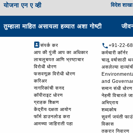
योजना एन ए व्ही
विदेश शाख
तुम्हाला माहित असायला हव्यात अशा गोष्टी
जीवन
संपर्क कर
+91-22-6
आप की पुंजी आप का अधिकार
कर्मचारी कॉर्नर
लाचलुचपत आणि भ्रष्टाचार
चालू वर्षासाठी 
विरोधी धोरण
असलेल्या दाव्यां
फसवणूक विरोधी धोरण
Environmenta
करिअर
and Governa
नागरिकांची सनद
समान संधी धोरण
कॉपीराइट धोरण
नेहमी विचारले जा
ग्राहक शिक्षण
अभिप्राय
केंद्रीय दक्षता आयोग
शब्दकोष
फॉर्म डाउनलोड करा
सुवर्ण जयंती फा
आमच्या जाहिराती पहा
विकास
तक्रार निवारण