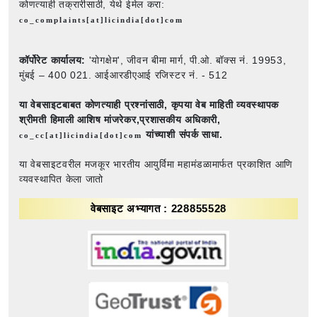
कोणत्याही तक्रारीसाठी, येथे ईमेल करा:
co_complaints[at]licindia[dot]com
कॉर्पोरेट कार्यालय:
'योगक्षेम', जीवन बीमा मार्ग, पी.ओ. बॉक्स नं. 19953,
मुंबई – 400 021. आईआरडीएआई रजिस्टर नं. - 512
या वेबसाइटबाबत कोणत्याही प्रश्नांसाठी,
कृपया वेब माहिती व्यवस्थापक
श्रीमती हिमाली आशिष मांजरेकर,प्रशासकीय अधिकारी,
यांच्याशी संपर्क साधा.
co_cc[at]licindia[dot]com
या वेबसाइटवरील मजकूर भारतीय आयुर्विमा महामंडळामार्फत प्रकाशित आणि
व्यवस्थापित केला जातो
वेबसाइट अभ्यागत : 228855528