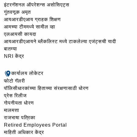
इंटरनॅशनल ऑपरेशन्स असोसिएट्स
गुंतवणूक अमृत
आयआरडीएआय ग्राहक शिक्षण
आमच्या टीममध्ये सामील व्हा
एलआयसी कायदा
आयआरडीएआयने ब्लैकलिस्ट मध्ये टाकलेल्या एजंट्सची यादी
बातम्या
NRI केंद्र
कार्यालय लोकेटर
फोटो गॅलरी
पॉलिसीधारकांच्या हिताच्या संरक्षणासाठी धोरण
प्रेस रिलीज
गोपनीयता धोरण
मालमत्ता
राजभाषा पत्रिका
Retired Employees Portal
माहिती अधिकार केंद्र