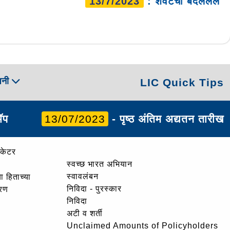
13/7/2023
: शेवटचा बदललेले
पनी
LIC Quick Tips
ॲप
13/07/2023
- पृष्ठ अंतिम अद्यतन तारीख
ोकेटर
स्वच्छ भारत अभियान
स्वावलंबन
ा हिताच्या
निविदा - पुरस्कार
ोरण
निविदा
अटी व शर्ती
Unclaimed Amounts of Policyholders