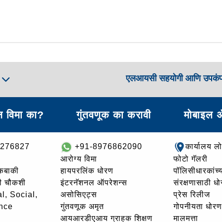
एलआयसी सहयोगी आणि उपकं
ा
 विमा का?
गुंतवणूक का करावी
मोबाइल 
8276827
+91-8976862090
कार्यालय ल
आरोग्य विमा
फोटो गॅलरी
थकबाकी
हायपरलिंक धोरण
पॉलिसीधारकांच्य
ची चौकशी
इंटरनॅशनल ऑपरेशन्स
संरक्षणासाठी ध
l, Social,
असोसिएट्स
प्रेस रिलीज
nce
गुंतवणूक अमृत
गोपनीयता धोरण
आयआरडीएआय ग्राहक शिक्षण
मालमत्ता