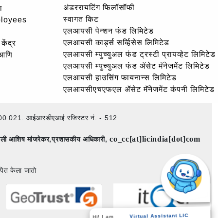
अंडररायटिंग फिलॉसॉफी
ा
स्वागत किट
ployees
एलआयसी पेन्शन फंड लिमिटेड
एलआयसी कार्ड्स सर्व्हिसेस लिमिटेड
केंद्र
एलआयसी म्युच्युअल फंड ट्रस्टी प्रायव्हेट लिमिटेड
 आणि
एलआयसी म्युच्युअल फंड ॲसेट मॅनेजमेंट लिमिटेड
एलआयसी हाउसिंग फायनान्स लिमिटेड
एलआयसीएचएफएल ॲसेट मॅनेजमेंट कंपनी लिमिटेड
ई – 400 021. आईआरडीएआई रजिस्टर नं. - 512
co_cc[at]licindia[dot]com
िमाली आशिष मांजरेकर,प्रशासकीय अधिकारी,
पित केला जातो
Virtual Assistant LIC