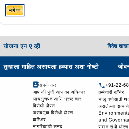
मागे जा
योजना एन ए व्ही
विदेश शाख
तुम्हाला माहित असायला हव्यात अशा गोष्टी
जीवन
संपर्क कर
+91-22-6
आप की पुंजी आप का अधिकार
कर्मचारी कॉर्नर
लाचलुचपत आणि भ्रष्टाचार
चालू वर्षासाठी 
विरोधी धोरण
असलेल्या दाव्यां
फसवणूक विरोधी धोरण
Environmenta
करिअर
and Governa
नागरिकांची सनद
समान संधी धोरण