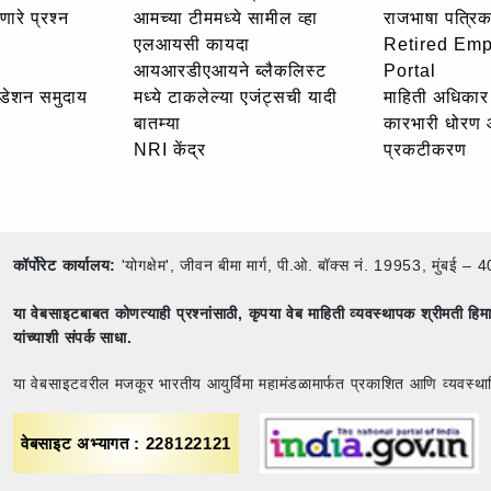
णारे प्रश्न
आमच्या टीममध्ये सामील व्हा
राजभाषा पत्रिक
एलआयसी कायदा
Retired Em
आयआरडीएआयने ब्लैकलिस्ट
Portal
उंडेशन समुदाय
मध्ये टाकलेल्या एजंट्सची यादी
माहिती अधिकार 
बातम्या
कारभारी धोरण
NRI केंद्र
प्रकटीकरण
कॉर्पोरेट कार्यालय:
'योगक्षेम', जीवन बीमा मार्ग, पी.ओ. बॉक्स नं. 19953, मुंब
या वेबसाइटबाबत कोणत्याही प्रश्नांसाठी,
कृपया वेब माहिती व्यवस्थापक श्रीमती ह
यांच्याशी संपर्क साधा.
या वेबसाइटवरील मजकूर भारतीय आयुर्विमा महामंडळामार्फत प्रकाशित आणि व्यवस्था
वेबसाइट अभ्यागत : 228122121