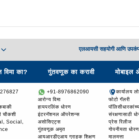
एलआयसी सहयोगी आणि उपकं
ा
 विमा का?
गुंतवणूक का करावी
मोबाइल 
8276827
+91-8976862090
कार्यालय ल
आरोग्य विमा
फोटो गॅलरी
थकबाकी
हायपरलिंक धोरण
पॉलिसीधारकांच्य
ची चौकशी
इंटरनॅशनल ऑपरेशन्स
संरक्षणासाठी ध
l, Social,
असोसिएट्स
प्रेस रिलीज
nce
गुंतवणूक अमृत
गोपनीयता धोरण
आयआरडीएआय ग्राहक शिक्षण
मालमत्ता