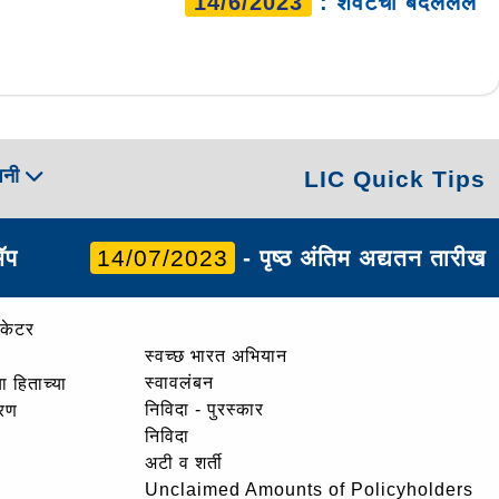
14/6/2023
: शेवटचा बदललेले
पनी
LIC Quick Tips
ॲप
14/07/2023
- पृष्ठ अंतिम अद्यतन तारीख
ोकेटर
स्वच्छ भारत अभियान
स्वावलंबन
ा हिताच्या
निविदा - पुरस्कार
ोरण
निविदा
अटी व शर्ती
Unclaimed Amounts of Policyholders