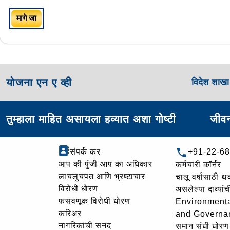
मागे जा
योजना एन ए व्ही
विदेश शाख
तुम्हाला माहित असायला हव्यात अशा गोष्टी
जीवन
संपर्क कर
+91-22-6
आप की पुंजी आप का अधिकार
कर्मचारी कॉर्नर
लाचलुचपत आणि भ्रष्टाचार
चालू वर्षासाठी 
विरोधी धोरण
असलेल्या दाव्यां
फसवणूक विरोधी धोरण
Environmenta
करिअर
and Governa
नागरिकांची सनद
समान संधी धोरण