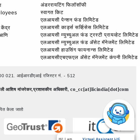
अंडररायटिंग फिलॉसॉफी
ा
स्वागत किट
ployees
एलआयसी पेन्शन फंड लिमिटेड
एलआयसी कार्ड्स सर्व्हिसेस लिमिटेड
केंद्र
एलआयसी म्युच्युअल फंड ट्रस्टी प्रायव्हेट लिमिटेड
 आणि
एलआयसी म्युच्युअल फंड ॲसेट मॅनेजमेंट लिमिटेड
एलआयसी हाउसिंग फायनान्स लिमिटेड
एलआयसीएचएफएल ॲसेट मॅनेजमेंट कंपनी लिमिटेड
ई – 400 021. आईआरडीएआई रजिस्टर नं. - 512
co_cc[at]licindia[dot]com
िमाली आशिष मांजरेकर,प्रशासकीय अधिकारी,
पित केला जातो
Hi! I am
Virtual Assistant LIC