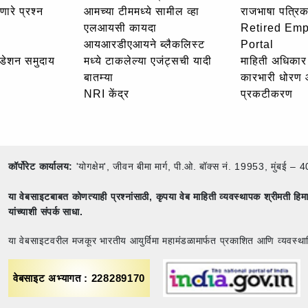
णारे प्रश्न
आमच्या टीममध्ये सामील व्हा
राजभाषा पत्रिक
एलआयसी कायदा
Retired Em
आयआरडीएआयने ब्लैकलिस्ट
Portal
उंडेशन समुदाय
मध्ये टाकलेल्या एजंट्सची यादी
माहिती अधिकार 
बातम्या
कारभारी धोरण
NRI केंद्र
प्रकटीकरण
कॉर्पोरेट कार्यालय:
'योगक्षेम', जीवन बीमा मार्ग, पी.ओ. बॉक्स नं. 19953, मुंब
या वेबसाइटबाबत कोणत्याही प्रश्नांसाठी,
कृपया वेब माहिती व्यवस्थापक श्रीमती ह
यांच्याशी संपर्क साधा.
या वेबसाइटवरील मजकूर भारतीय आयुर्विमा महामंडळामार्फत प्रकाशित आणि व्यवस्था
वेबसाइट अभ्यागत : 228289170