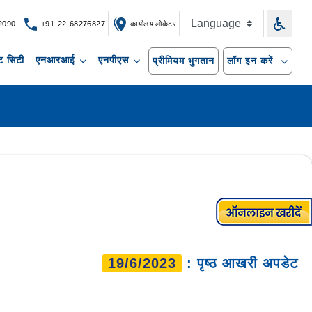
2090
+91-22-68276827
कार्यालय लोकेटर
 सिटी
एनआरआई
एनपीएस
प्रीमियम भुगतान
लॉग इन करें
19/6/2023
: पृष्ठ आखरी अपडेट