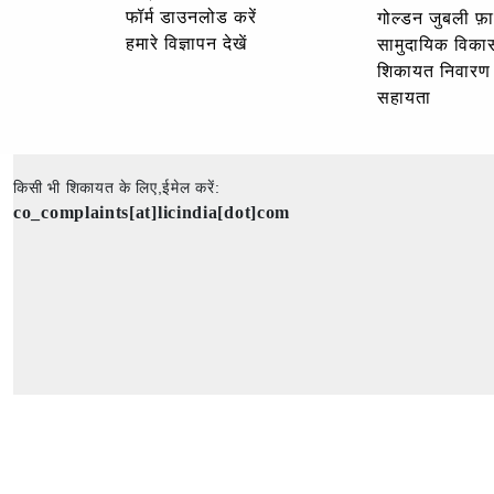
फॉर्म डाउनलोड करें
गोल्‍डन जुबली फ़
हमारे विज्ञापन देखें
सामुदायिक विका
शिकायत निवारण
सहायता
किसी भी शिकायत के लिए,ईमेल करें:
co_complaints[at]licindia[dot]com
कॉपीराइट © 2025 - सर्वाधिकार सुरक्षित - भारतीय जीवन बीमा निगम की आधिकारिक वेबसाइट।