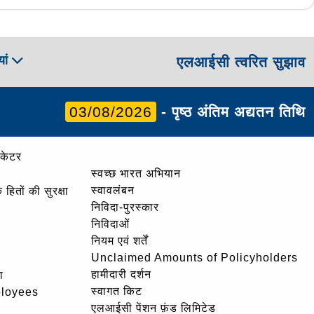
ां
एलआईसी त्वरित सुझाव
03/08/2026
- पृष्ठ अंतिम अद्यतन तिथि
ोकेटर
स्वच्छ भारत अभियान
स्वावलंबन
हितों की सुरक्षा
निविदा-पुरस्कार
निविदाओं
नियम एवं शर्तें
Unclaimed Amounts of Policyholders
हामीदारी दर्शन
ा
स्वागत किट
ployees
एलआईसी पेंशन फ़ंड लिमिटेड