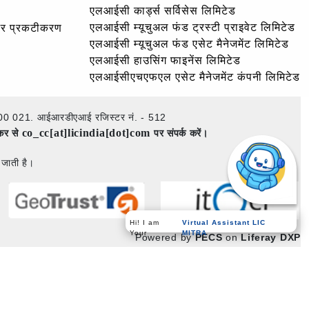
एलआईसी कार्ड्स सर्विसेस लिमिटेड
एलआईसी म्यूचुअल फंड ट्रस्टी प्राइवेट लिमिटेड
और प्रकटीकरण
एलआईसी म्यूचुअल फंड एसेट मैनेजमेंट लिमिटेड
एलआईसी हाउसिंग फाइनेंस लिमिटेड
एलआईसीएचएफएल एसेट मैनेजमेंट कंपनी लिमिटेड
ई – 400 021. आईआरडीएआई रजिस्टर नं. - 512
co_cc[at]licindia[dot]com
ेकर से
पर संपर्क करें।
 जाती है।
Hi! I am
Virtual Assistant LIC
Your
MITRA
Powered by
PECS
on
Liferay DXP